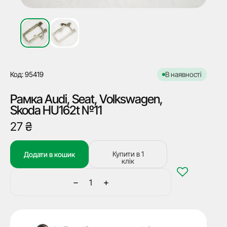
Код: 95419
В наявності
Рамка Audi, Seat, Volkswagen,
Skoda HU162t №11
27
₴
Купити в 1
Додати в кошик
клік
−
+
Рамка
Audi,
Seat,
Volkswagen,