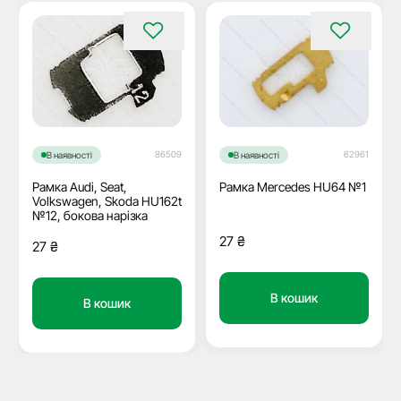
86509
62961
В наявності
В наявності
Рамка Audi, Seat,
Рамка Mercedes HU64 №1
Volkswagen, Skoda HU162t
№12, бокова нарізка
27
₴
27
₴
В кошик
В кошик