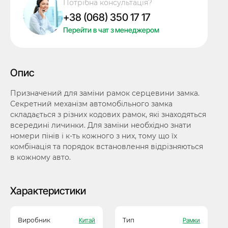
Потрібна консультація?
Skoda
+38 (068) 350 17 17
HU162t
№11
Перейти в чат з менеджером
кількість
Опис
Призначений для заміни рамок серцевини замка.
Секретний механізм автомобільного замка
складається з різних кодових рамок, які знаходяться
всередині личинки. Для заміни необхідно знати
номери пінів і к-ть кожного з них, тому що їх
комбінація та порядок встановлення відрізняються
в кожному авто.
Характеристики
Виробник
Китай
Тип
Рамки