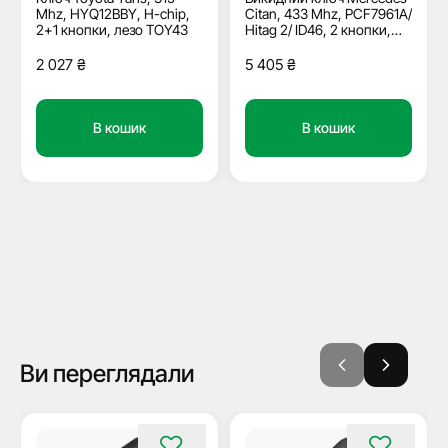
Mhz, HYQ12BBY, H-chip,
Citan, 433 Mhz, PCF7961A/
2+1 кнопки, лезо TOY43
Hitag 2/ ID46, 2 кнопки,
лезо VA2, ОЕМ
2 027
₴
5 405
₴
В кошик
В кошик
Ви переглядали