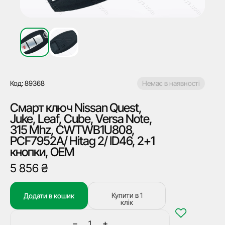
Код: 89368
Немає в наявності
Смарт ключ Nissan Quest,
Juke, Leaf, Cube, Versa Note,
315 Mhz, CWTWB1U808,
PCF7952A/ Hitag 2/ ID46, 2+1
кнопки, OEM
5 856
₴
Купити в 1
Додати в кошик
клік
−
+