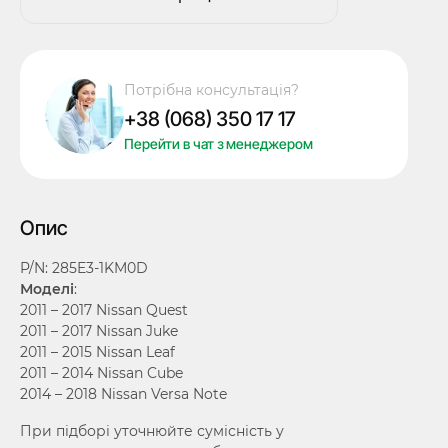
Смарт
ключ
Nissan
Quest,
Потрібна консультація?
Juke,
+38 (068) 350 17 17
Leaf,
Cube,
Перейти в чат з менеджером
Versa
Note,
315
Опис
Mhz,
CWTWB1U808,
P/N: 285E3-1KM0D
PCF7952A/
Моделі
:
Hitag
2011 – 2017 Nissan Quest
2/
2011 – 2017 Nissan Juke
ID46,
2011 – 2015 Nissan Leaf
2+1
2011 – 2014 Nissan Cube
кнопки,
2014 – 2018 Nissan Versa Note
OEM
кількість
При підборі уточнюйте сумісність у