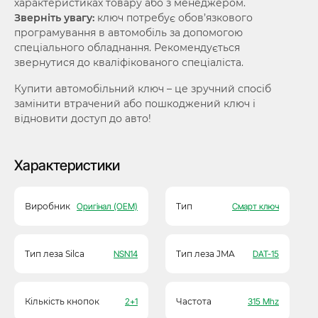
характеристиках товару або з менеджером.
Зверніть увагу:
ключ потребує обов’язкового
програмування в автомобіль за допомогою
спеціального обладнання. Рекомендується
звернутися до кваліфікованого спеціаліста.
Купити автомобільний ключ – це зручний спосіб
замінити втрачений або пошкоджений ключ і
відновити доступ до авто!
Характеристики
Виробник
Оригінал (OEM)
Тип
Смарт ключ
Тип леза Silca
NSN14
Тип леза JMA
DAT-15
Кількість кнопок
2+1
Частота
315 Mhz