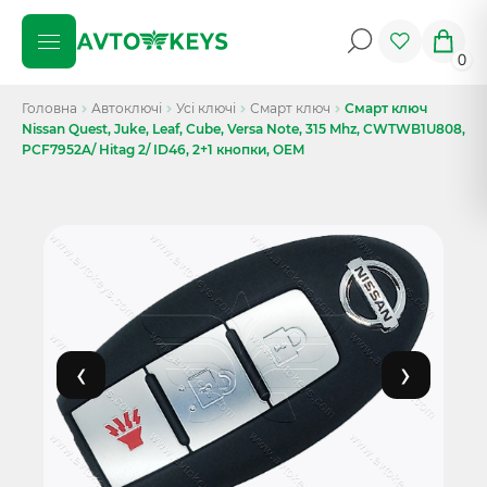
0
Головна
Автоключі
Усі ключі
Смарт ключ
Смарт ключ
Nissan Quest, Juke, Leaf, Cube, Versa Note, 315 Mhz, CWTWB1U808,
PCF7952A/ Hitag 2/ ID46, 2+1 кнопки, OEM