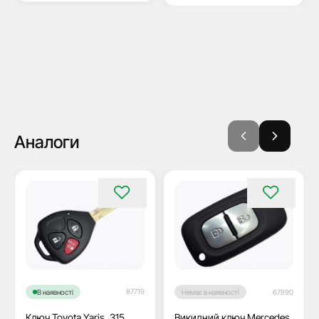
Аналоги
87719
В наявності
Немає в наявності
67890
Ключ Toyota Yaris, 315
Викидний ключ Mercedes