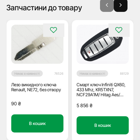
Запчастини до товару
Немає в наявності
76526
Немає в наявності
88129
Лезо викидного ключа
Смарт ключ Infiniti QX60,
Renault, NE72, без отвору
433 Mhz, KR5TXN7,
NCF29A1M/ Hitag Aes/
ID4A, 4+1 кнопки, OEM
90
₴
5 856
₴
В кошик
В кошик