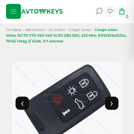
0
Головна
Автоключі
Усі ключі
Смарт ключ
Смарт ключ
Volvo /XC70 V70 V60 V40 XC60 S80 S60, 433 Mhz, KR55WK49224,
7945/ Hitag 2/ ID46, 5+1 кнопки