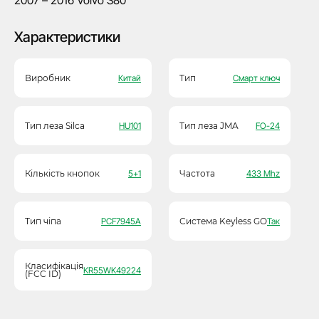
2007 – 2016 Volvo S80
Характеристики
Виробник
Китай
Тип
Смарт ключ
Тип леза Silca
HU101
Тип леза JMA
FO-24
Кількість кнопок
5+1
Частота
433 Mhz
Тип чіпа
PCF7945A
Система Keyless GO
Так
Класифікація
KR55WK49224
(FCC ID)