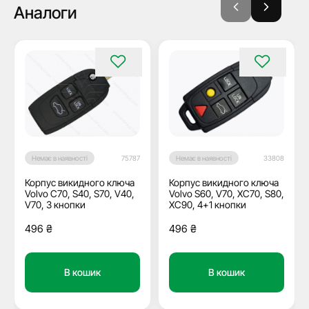
Аналоги
Немає в наявності
75787
Немає в наявності
33808
Корпус викидного ключа
Корпус викидного ключа
Volvo C70, S40, S70, V40,
Volvo S60, V70, XC70, S80,
V70, 3 кнопки
XC90, 4+1 кнопки
496
₴
496
₴
В кошик
В кошик