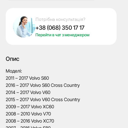
ключ
Volvo
/XC70
Потрібна консультація?
V70
+38 (068) 350 17 17
V60
V40
Перейти в чат з менеджером
XC60
S80
S60,
Опис
433
Mhz,
Моделі:
KR55WK49224,
7945/
2011 – 2017 Volvo S60
Hitag
2016 – 2017 Volvo S60 Cross Country
2/
2014 – 2017 Volvo V60
ID46,
2015 – 2017 Volvo V60 Cross Country
5+1
2009 – 2017 Volvo XC60
кнопки
2008 – 2010 Volvo V70
кількість
2008 – 2016 Volvo XC70