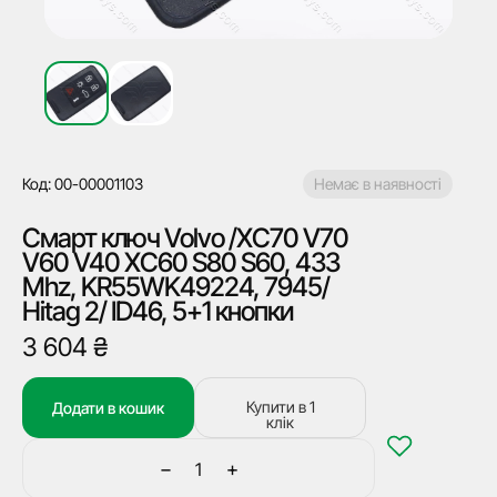
Код: 00-00001103
Немає в наявності
Смарт ключ Volvo /XC70 V70
V60 V40 XC60 S80 S60, 433
Mhz, KR55WK49224, 7945/
Hitag 2/ ID46, 5+1 кнопки
3 604
₴
Купити в 1
Додати в кошик
клік
−
+
Смарт