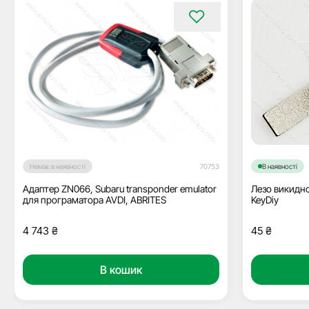
Немає в наявності
70753
В наявності
Адаптер ZN066, Subaru transponder emulator
Лезо викидно
для програматора AVDI, ABRITES
KeyDiy
4 743
₴
45
₴
В кошик