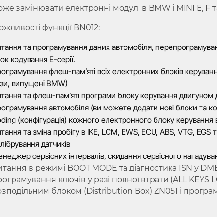
оже замінювати електронні модулі в BMW і MINI E, F та
ожливості функції BN012:
тання та програмування даних автомобіля, перепрограмуван
ок кодування E-серії.
ограмування флеш-пам’яті всіх електронних блоків керуванн
зи, випущені BMW)
тання та флеш-пам’яті програми блоку керування двигуном д
ограмування автомобіля (ви можете додати нові блоки та ком
ding (конфігурація) кожного електронного блоку керування в а
тання та зміна пробігу в IKE, LCM, EWS, ECU, ABS, VTG, EGS та
лібрування датчиків
неджер сервісних інтервалів, скидання сервісного нагадуванн
итання в режимі BOOT MODE та діагностика ISN у DME
рограмування ключів у разі повної втрати (ALL KEYS 
озподільним блоком (Distribution Box) ZN051 і прогр