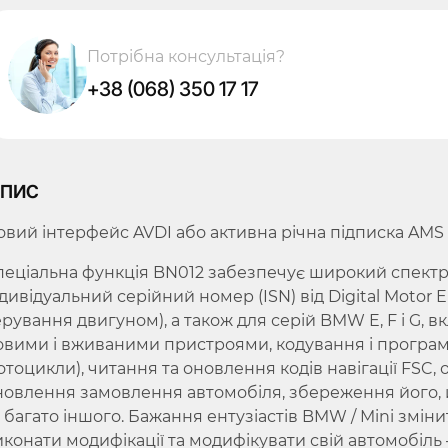
Потрібна консультація?
+38 (068) 350 17 17
пис
овий інтерфейс AVDI або активна річна підписка AMS н
пеціальна функція BN012 забезпечує широкий спектр
дивідуальний серійний номер (ISN) від Digital Motor Ele
ерування двигуном), а також для серій BMW E, F і G, в
овими і вживаними пристроями, кодування і програму
отоцикли), читання та оновлення кодів навігації FSC,
новлення замовлення автомобіля, збереження його, 
 багато іншого. Бажання ентузіастів BMW / Mini змінит
иконати модифікації та модифікувати свій автомобіль 