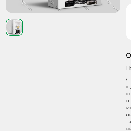
О
Н
С
ін
к
н
м
о
та
в