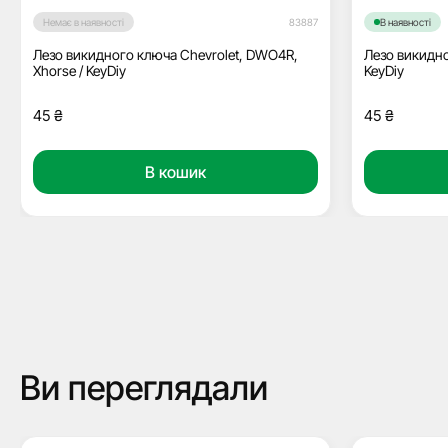
Немає в наявності
83887
В наявності
Лезо викидного ключа Chevrolet, DWO4R,
Лезо викидно
Xhorse / KeyDiy
KeyDiy
45
₴
45
₴
В кошик
Ви переглядали