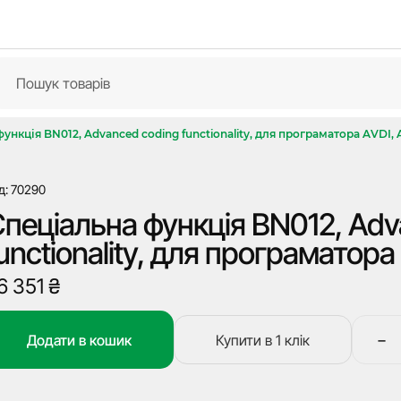
ункція BN012, Advanced coding functionality, для програматора AVDI,
д: 70290
пеціальна функція BN012, Adv
unctionality, для програматора
6 351
₴
−
Додати в кошик
Купити в 1 клік