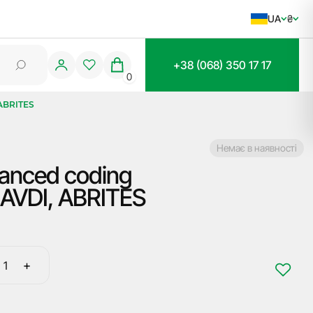
UA
₴
+38 (068) 350 17 17
0
 ABRITES
Немає в наявності
anced coding
 AVDI, ABRITES
+
Спеціальна
функція
BN012,