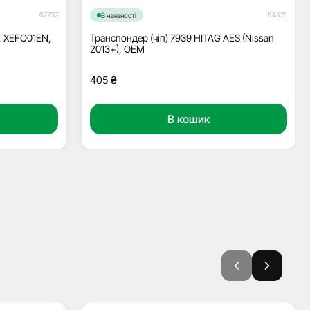
67737
84521
В наявності
, XEFO01EN,
Транспондер (чіп) 7939 HITAG AES (Nissan
2013+), OEM
405
₴
В кошик