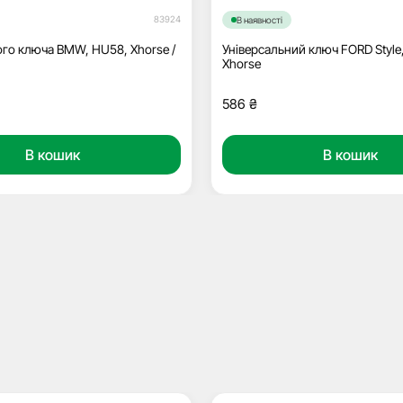
83924
В наявності
го ключа BMW, HU58, Xhorse /
Універсальний ключ FORD Style
Xhorse
586
₴
В кошик
В кошик