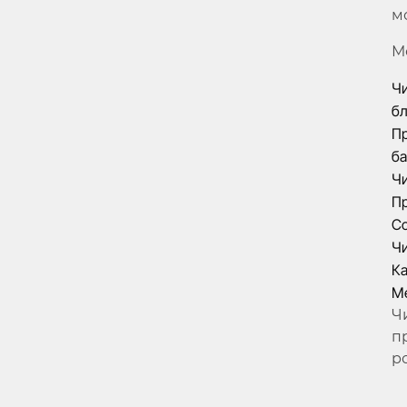
м
М
Чи
бл
Пр
ба
Чи
Пр
Co
Чи
Ка
Ме
Ч
п
р