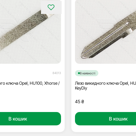
84013
В наявності
го ключа Opel, HU100, Xhorse /
Лезо викидного ключа Opel, HU
KeyDiy
45
₴
В кошик
В кошик