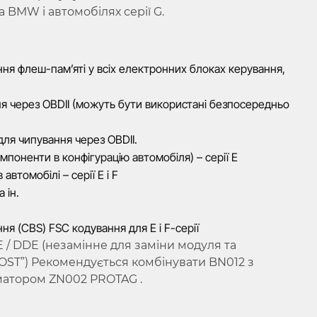
 BMW і автомобілях серії G.
ня флеш-пам’яті у всіх електронних блоках керування,
я через OBDII (можуть бути використані безпосередньо
ля чипування через OBDII.
поненти в конфігурацію автомобіля) – серії Е
втомобілі – серії E і F
 ін.
я (CBS) FSC кодування для E і F-серії
 / DDE (незамінне для заміни модуля та
LOST”) Рекомендується комбінувати BN012 з
аматором ZN002 PROTAG .