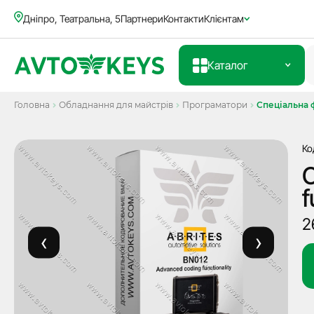
Дніпро, Театральна, 5
Партнери
Контакти
Клієнтам
Каталог
Головна
Обладнання для майстрів
Програматори
Спеціальна ф
Ко
С
f
2