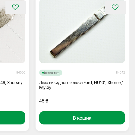
84000
84042
В наявності
46, Xhorse /
Лезо викидного ключа Ford, HU101, Xhorse /
KeyDiy
45
₴
В кошик