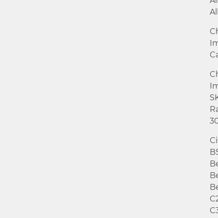
Al
Al
C
I
C
Ch
I
S
R
3
C
B
Be
Be
Be
C2
C3