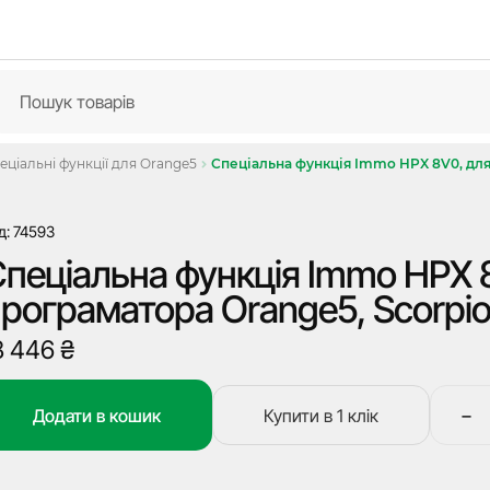
еціальні функції для Orange5
Спеціальна функція Immo HPX 8V0, для
д: 74593
пеціальна функція Immo HPX 
рограматора Orange5, Scorpi
8 446
₴
−
Додати в кошик
Купити в 1 клік