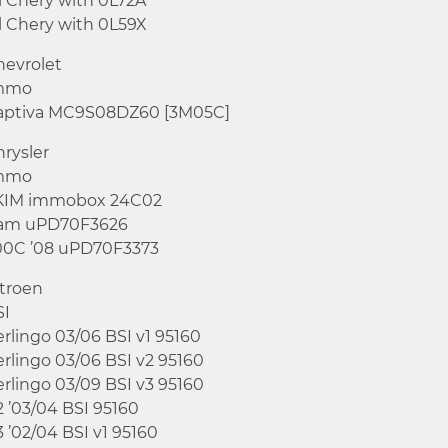
l Chery with 0L72A
l Chery with 0L59X
hevrolet
mmo
aptiva MC9S08DZ60 [3M05C]
rysler
mmo
KIM immobox 24C02
am uPD70F3626
00C ’08 uPD70F3373
itroen
SI
rlingo 03/06 BSI v1 95160
rlingo 03/06 BSI v2 95160
rlingo 03/09 BSI v3 95160
 ’03/04 BSI 95160
 ’02/04 BSI v1 95160