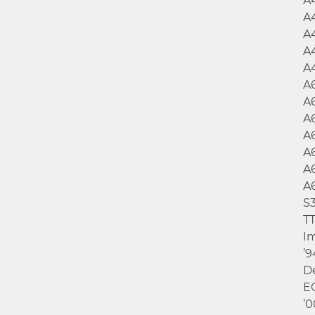
A
A
A
A
A
A
A
A
A
A
A
A
S
T
I
’
D
E
’