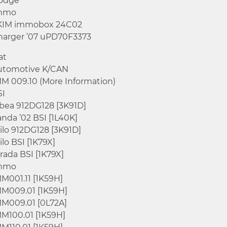
odge
mmo
KIM immobox 24C02
harger ’07 uPD70F3373
at
utomotive K/CAN
MM 009.10 (More Information)
SI
lbea 912DG128 [3K91D]
nda ’02 BSI [1L40K]
ilo 912DG128 [3K91D]
ilo BSI [1K79X]
rada BSI [1K79X]
mmo
M001.11 [1K59H]
MM009.01 [1K59H]
MM009.01 [0L72A]
MM100.01 [1K59H]