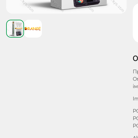
О
П
O
і
I
P
P
P