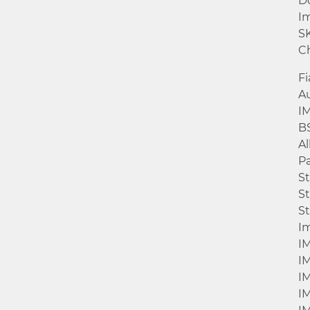
D
I
S
C
Fi
A
I
B
A
Pa
St
St
St
I
IM
I
I
I