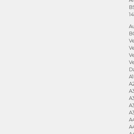
A
B
14
A
B
V
V
V
V
D
A
A
A
A
A
A
A
A