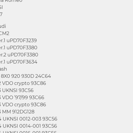
lfa Romeo
SI
7
udi
CM2
er.1 uPD70F3239
er.1 uPD70F3380
er.2 uPD70F3380
er.1 uPD70F3634
ash
1 8X0 920 930D 24C64
2 VDO crypto 93C86
3 UKNSI 93C56
3 VDO ’97/99 93C66
3 VDO crypto 93C86
3 MM 912DG128
4 UKNSI 0012-003 93C56
4 UKNSI 0014-001 93C56