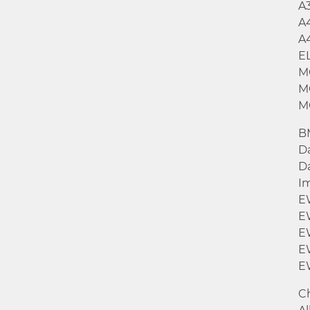
A
A
A
E
M
M
M
B
D
D
I
E
E
E
E
E
C