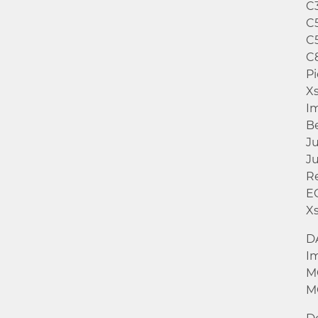
C3
C5
C5
C
Pi
Xs
I
B
J
J
R
E
X
D
I
M
M