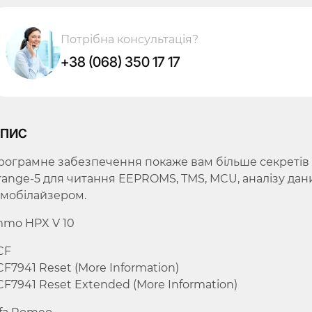
Потрібна консультація?
+38 (068) 350 17 17
пис
рограмне забезпечення покаже вам більше секретів 
range-5 для читання EEPROMS, TMS, MCU, аналізу да
ммобілайзером.
mmo HPX V 10
CF
CF7941 Reset (More Information)
CF7941 Reset Extended (More Information)