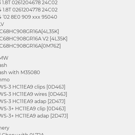
3 1.8T 0261204678 24C02
4 1.8T 0261204778 24C02
4 ’02 8E0 909 xxx 95040
LV
C68HC908GR16A[4L35K]
C68HC908GR16A V2 [4L35K]
C68HC908GR16A[0M76Z]
MW
ash
ash with M35080
mmo
WS-3 HC11EA9 clips [0D46J]
WS-3 HC11EA9 wires [0D46J]
WS-3 HC11EA9 adap [2D47J]
WS-3+ HC11EA9 clip [0D46J]
WS-3+ HC11EA9 adap [2D47J]
hery