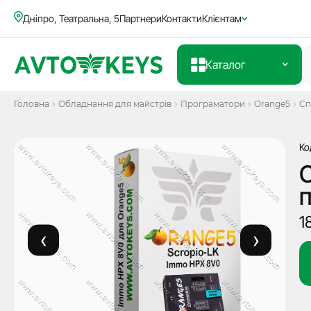
Дніпро, Театральна, 5
Партнери
Контакти
Клієнтам
Каталог
Головна
Обладнання для майстрів
Програматори
Orange5
Сп
Ко
С
п
1