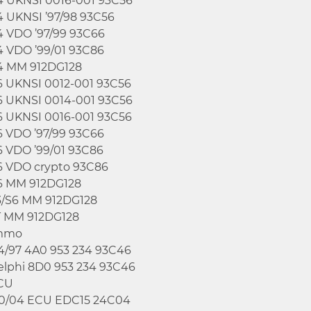
4 UKNSI 0016-001 93C56
4 UKNSI ’97/98 93C56
4 VDO ’97/99 93C66
4 VDO ’99/01 93C86
4 MM 912DG128
6 UKNSI 0012-001 93C56
6 UKNSI 0014-001 93C56
6 UKNSI 0016-001 93C56
6 VDO ’97/99 93C66
6 VDO ’99/01 93C86
6 VDO crypto 93C86
6 MM 912DG128
3/S6 MM 912DG128
T MM 912DG128
mmo
94/97 4A0 953 234 93C46
elphi 8D0 953 234 93C46
CU
00/04 ECU EDC15 24C04