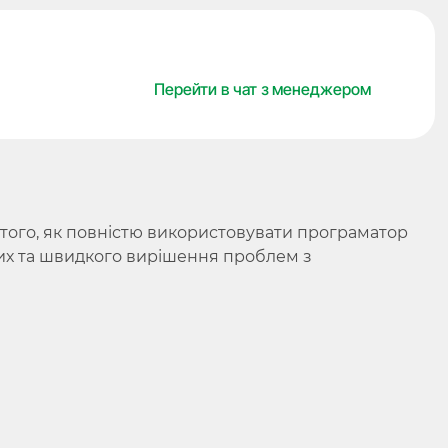
HPX
8V0,
для
Перейти в чат з менеджером
програматора
Orange5,
Scorpio-
LK
кількість
того, як повністю використовувати програматор
них та швидкого вирішення проблем з