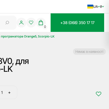
UA
₴
+38 (068) 350 17 17
0
 програматора Orange5, Scorpio-LK
Немає в наявності
8V0, для
o-LK
+
Спеціальна
функція
Immo