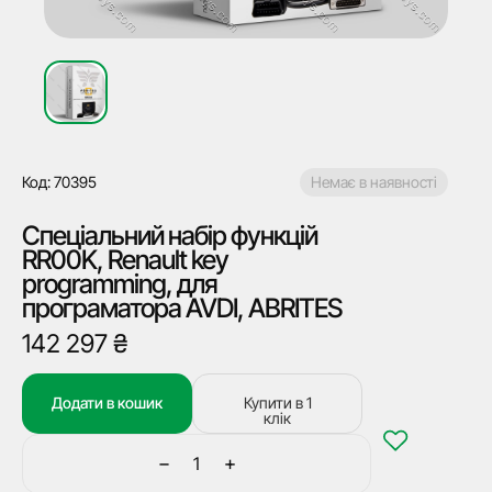
Код: 70395
Немає в наявності
Спеціальний набір функцій
RR00K, Renault key
programming, для
програматора AVDI, ABRITES
142 297
₴
Купити в 1
Додати в кошик
клік
−
+
Спеціальний