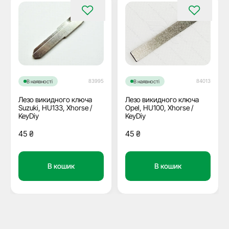
84013
83995
В наявності
В наявності
Лезо викидного ключа
Лезо викидного ключа
Opel, HU100, Xhorse /
Suzuki, HU133, Xhorse /
KeyDiy
KeyDiy
45
₴
45
₴
В кошик
В кошик