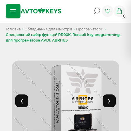
0
Головна
Обладнання для майстрів
Програматори
Спеціальний набір функцій RR00K, Renault key programming,
для програматора AVDI, ABRITES