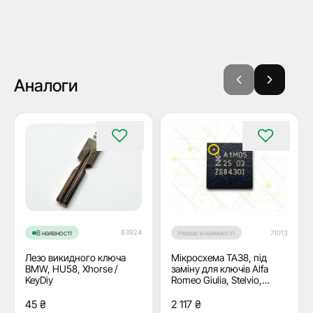
Аналоги
83924
В наявності
Немає в наявності
71013
Лезо викидного ключа
Мікросхема TA38, під
BMW, HU58, Xhorse /
заміну для ключів Alfa
KeyDiy
Romeo Giulia, Stelvio,
ABRITES
45
₴
2 117
₴