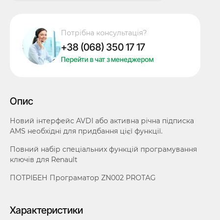
набір
функцій
RR00K,
Потрібна консультація?
Renault
+38 (068) 350 17 17
key
programming,
Перейти в чат з менеджером
для
програматора
AVDI,
Опис
ABRITES
кількість
Новий інтерфейс AVDI або активна річна підписка
AMS необхідні для придбання цієї функції.
Повний набір спеціальних функцій програмування
ключів для Renault
ПОТРІБЕН Програматор ZN002 PROTAG
Характеристики