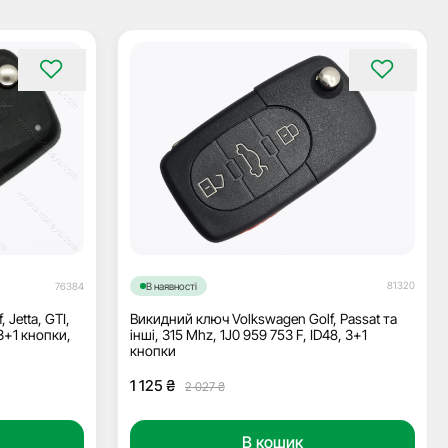
81320
76384
В наявності
Jetta, GTI,
Викидний ключ Volkswagen Golf, Passat та
3+1 кнопки,
інші, 315 Mhz, 1J0 959 753 F, ID48, 3+1
кнопки
Оригінальна
Поточна
1 125
₴
2 027
₴
ціна:
ціна:
2
1
В кошик