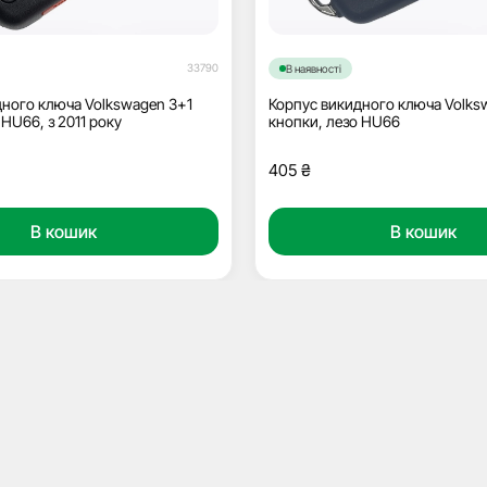
33790
В наявності
дного ключа Volkswagen 3+1
Корпус викидного ключа Volks
 HU66, з 2011 року
кнопки, лезо HU66
405
₴
В кошик
В кошик