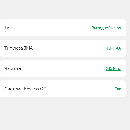
Тип
Выкидной ключ
Тип леза JMA
HU-HAA
Частота
315 Mhz
Система Keyless GO
Так