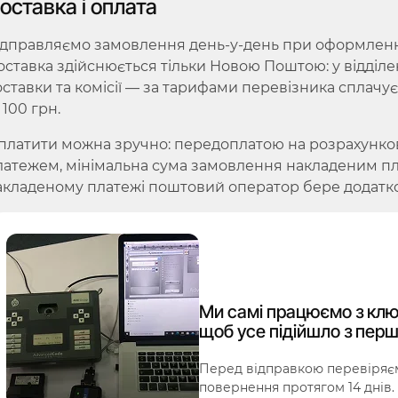
оставка і оплата
ідправляємо замовлення день-у-день при оформленні 
оставка здійснюється тільки Новою Поштою: у відділе
оставки та комісії — за тарифами перевізника сплачу
 100 грн.
платити можна зручно: передоплатою на розрахунко
латежем, мінімальна сума замовлення накладеним плат
акладеному платежі поштовий оператор бере додатко
Ми самі працюємо з клю
щоб усе підійшло з перш
Перед відправкою перевіряєм
повернення протягом 14 днів.