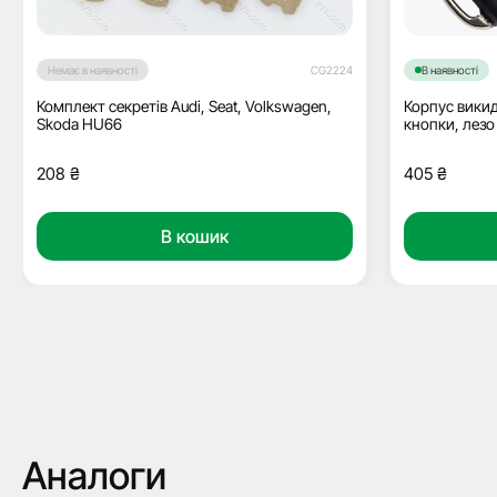
Немає в наявності
CG2224
В наявності
Комплект секретів Audi, Seat, Volkswagen,
Корпус вики
Skoda HU66
кнопки, лезо
208
₴
405
₴
В кошик
Аналоги