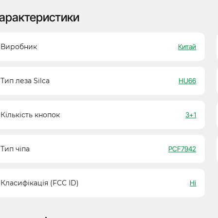
арактеристики
Виробник
Китай
Тип леза Silca
HU66
Кількість кнопок
3+1
Тип чіпа
PCF7942
Класифікація (FCC ID)
Ні