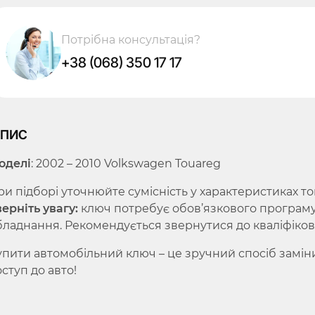
Потрібна консультація?
+38 (068) 350 17 17
пис
оделі
: 2002 – 2010 Volkswagen Touareg
ри підборі уточнюйте сумісність у характеристиках т
верніть увагу:
ключ потребує обов’язкового програму
бладнання. Рекомендується звернутися до кваліфікова
упити автомобільний ключ – це зручний спосіб замі
ступ до авто!