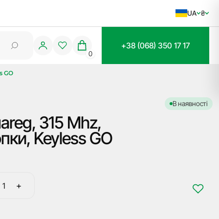
UA
₴
+38 (068) 350 17 17
0
ss GO
В наявності
reg, 315 Mhz,
опки, Keyless GO
+
Викидний
ключ
Volkswagen