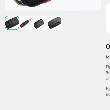
О
М
П
З
о
К
до