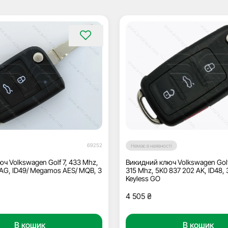
69252
Немає в наявності
ч Volkswagen Golf 7, 433 Mhz,
Викидний ключ Volkswagen Golf, 
AG, ID49/ Megamos AES/ MQB, 3
315 Mhz, 5K0 837 202 AK, ID48, 
Keyless GO
4 505
₴
В кошик
В кошик