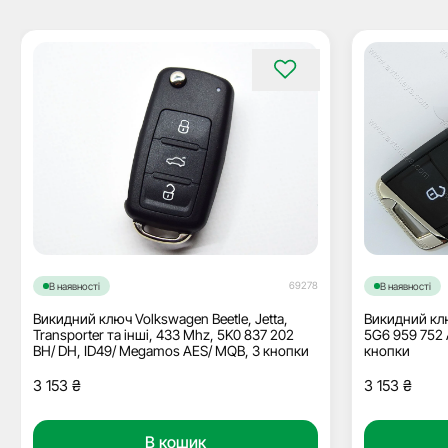
69278
В наявності
В наявності
Викидний ключ Volkswagen Beetle, Jetta,
Викидний клю
Transporter та інші, 433 Mhz, 5K0 837 202
5G6 959 752 
BH/ DH, ID49/ Megamos AES/ MQB, 3 кнопки
кнопки
3 153
₴
3 153
₴
В кошик