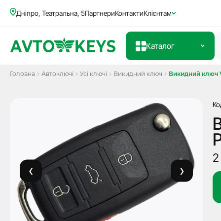
Дніпро, Театральна, 5
Партнери
Контакти
Клієнтам
Каталог
Головна
Автоключі
Усі ключі
Викидний ключ
Викидний ключ Vo
Ко
В
P
2