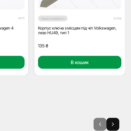
41111
Немає в наявності
51794
wagen 4
Корпус ключа з місцем під чіп Volkswagen,
лезо HU49, тип 1
135
₴
В кошик