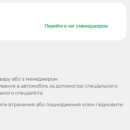
Touareg,
315
Mhz,
Перейти в чат з менеджером
PCF7942/
Hitag
2/
ID
46,
3+1
кнопки,
Keyless
овару або з менеджером.
GO
вання в автомобіль за допомогою спеціального
кількість
ного спеціаліста.
нити втрачений або пошкоджений ключ і відновити