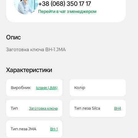
+38 (068) 350 17 17
кількість
Перейти в чат з менеджером
Опис
Заготовка ключа BH-1 JMA
Характеристики
Виробник
Іспанія (JMA)
Колір
Тип
Заготовка ключа
Тип леза Silca
BH4
Тип леза JMA
BH-1