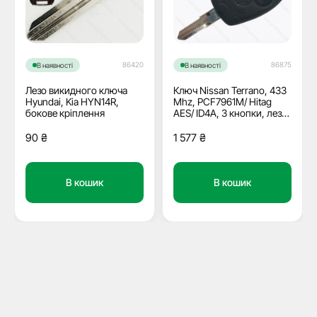
86420
86875
В наявності
В наявності
Лезо викидного ключа
Ключ Nissan Terrano, 433
Hyundai, Kia HYN14R,
Mhz, PCF7961M/ Hitag
бокове кріплення
AES/ ID4A, 3 кнопки, лезо
VAC102, ОЕМ
90
₴
1 577
₴
В кошик
В кошик