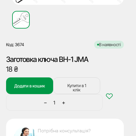
Код: 3674
В наявності
Заготовка ключа BH-1 JMA
18
₴
Купити в 1
Додати в кошик
клік
−
+
Заготовка
ключа
BH-
1
Потрібна консультація?
JMA