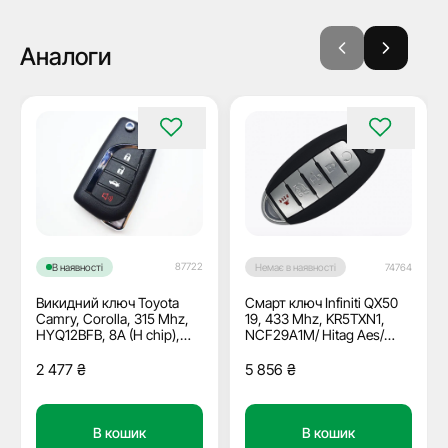
Аналоги
87722
В наявності
Немає в наявності
74764
Викидний ключ Toyota
Смарт ключ Infiniti QX50
Camry, Corolla, 315 Mhz,
19, 433 Mhz, KR5TXN1,
HYQ12BFB, 8A (H chip),
NCF29A1M/ Hitag Aes/
3+1 кнопки, лезо TOY48
ID4A, 4+1 кнопки, ОЕМ
2 477
₴
5 856
₴
В кошик
В кошик