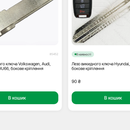
85452
В наявності
го ключа Volkswagen, Audi,
Лезо викидного ключа Hyundai,
 HU66, бокове кріплення
бокове кріплення
90
₴
В кошик
В кошик