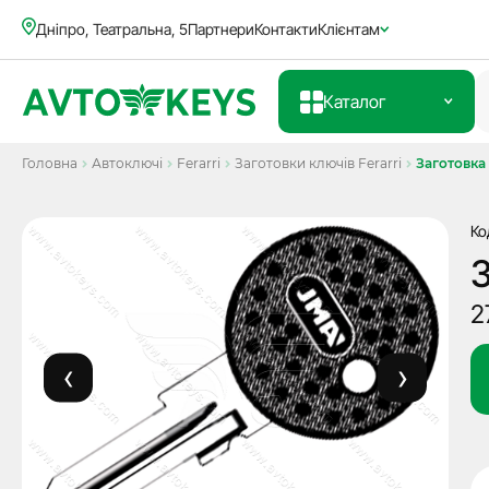
Дніпро, Театральна, 5
Партнери
Контакти
Клієнтам
Каталог
Головна
Автоключі
Ferarri
Заготовки ключів Ferarri
Заготовка
Ко
З
2