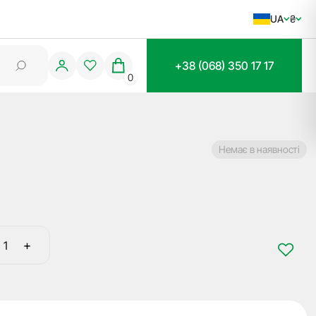
UA
₴
+38 (068) 350 17 17
0
Немає в наявності
+
Заготовка
ключа
FI-
6IP2