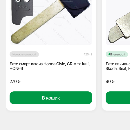
Немає в наявності
42042
В наявності
Лезо смарт ключа Honda Civic, CR-V та інші,
Лезо викидно
HON66
Skoda, Seat,
270
₴
90
₴
В кошик