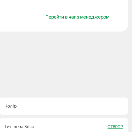
JMA
кількість
Перейти в чат з менеджером
Колір
Тип леза Silca
GT6RCP