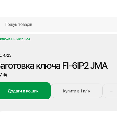
 ключа FI-6IP2 JMA
д: 4725
аготовка ключа FI-6IP2 JMA
7
₴
−
Додати в кошик
Купити в 1 клік