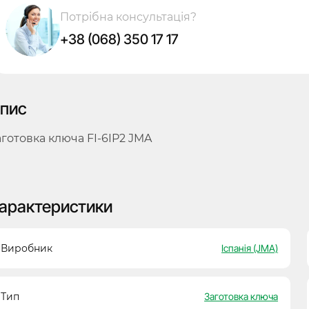
Потрібна консультація?
+38 (068) 350 17 17
пис
аготовка ключа FI-6IP2 JMA
арактеристики
Виробник
Іспанія (JMA)
Тип
Заготовка ключа