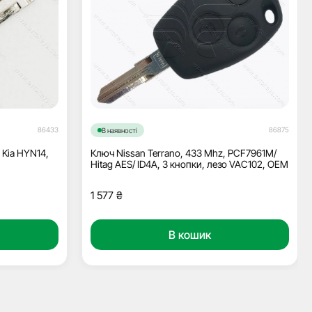
86433
86875
В наявності
 Kia HYN14,
Ключ Nissan Terrano, 433 Mhz, PCF7961M/
Hitag AES/ ID4A, 3 кнопки, лезо VAC102, ОЕМ
1 577
₴
В кошик