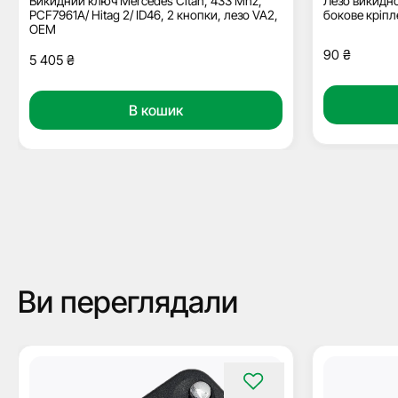
Викидний ключ Mercedes Citan, 433 Mhz,
Лезо викидно
PCF7961A/ Hitag 2/ ID46, 2 кнопки, лезо VA2,
бокове кріпл
ОЕМ
90
₴
5 405
₴
В кошик
Ви переглядали