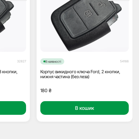
32827
54166
В наявності
3 кнопки,
Корпус викидного ключа Ford, 2 кнопки,
нижня частина (без леза)
180
₴
В кошик