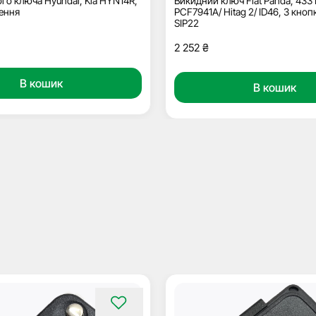
го ключа Hyundai, Kia HYN14R,
Викидний ключ Fiat Panda, 433
ення
PCF7941A/ Hitag 2/ ID46, 3 кноп
SIP22
2 252
₴
В кошик
В кошик