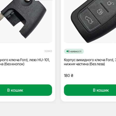
32843
В наявності
ного ключа Ford, лезо HU-101,
Корпус викидного ключа Ford, 
на (без кнопок)
нижня частина (без леза)
180
₴
В кошик
В кошик