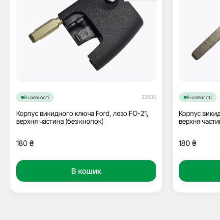
32830
В наявності
В наявності
Корпус викидного ключа Ford, лезо FO-21,
Корпус викид
верхня частина (без кнопок)
верхня части
180
₴
180
₴
В кошик