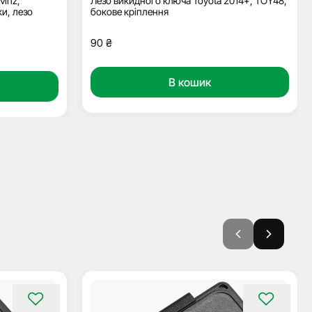
 Mhz,
Лезо викидного ключа Toyota 2014+, TOY48,
ки, лезо
бокове кріплення
90
₴
В кошик