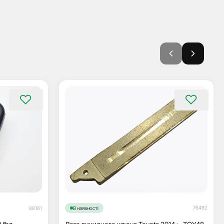
76492
88161
В наявності