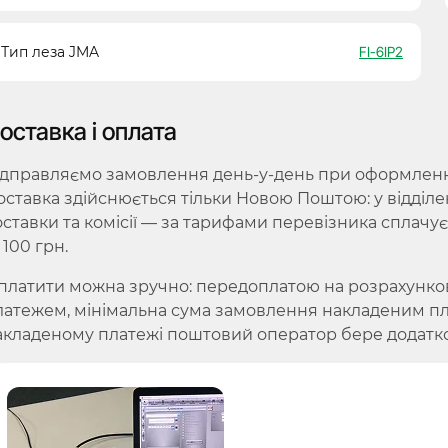
Тип леза JMA
FI-6IP2
оставка і оплата
ідправляємо замовлення день-у-день при оформленні 
оставка здійснюється тільки Новою Поштою: у відділе
оставки та комісії — за тарифами перевізника сплачу
 100 грн.
платити можна зручно: передоплатою на розрахунко
латежем, мінімальна сума замовлення накладеним плат
акладеному платежі поштовий оператор бере додатко