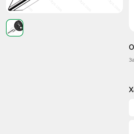
О
З
Х