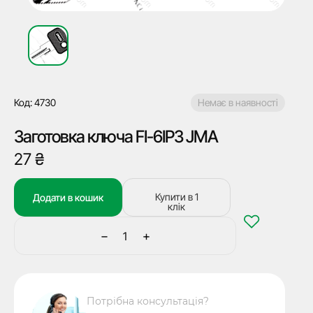
Код: 4730
Немає в наявності
Заготовка ключа FI-6IP3 JMA
27
₴
Купити в 1
Додати в кошик
клік
−
+
Заготовка
ключа
FI-
6IP3
Потрібна консультація?
JMA