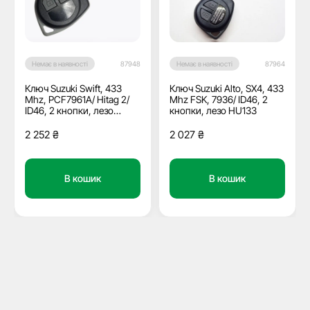
Немає в наявності
87948
Немає в наявності
87964
Ключ Suzuki Swift, 433
Ключ Suzuki Alto, SX4, 433
Mhz, PCF7961A/ Hitag 2/
Mhz FSK, 7936/ ID46, 2
ID46, 2 кнопки, лезо
кнопки, лезо HU133
HU133
2 252
₴
2 027
₴
В кошик
В кошик