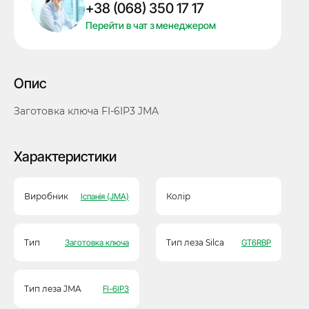
+38 (068) 350 17 17
кількість
Перейти в чат з менеджером
Опис
Заготовка ключа FI-6IP3 JMA
Характеристики
Виробник
Іспанія (JMA)
Колір
Тип
Заготовка ключа
Тип леза Silca
GT6RBP
Тип леза JMA
FI-6IP3