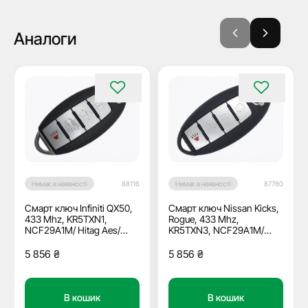
Аналоги
Немає в наявності
88116
Немає в наявності
87780
Смарт ключ Infiniti QX50,
Смарт ключ Nissan Kicks,
433 Mhz, KR5TXN1,
Rogue, 433 Mhz,
NCF29A1M/ Hitag Aes/
KR5TXN3, NCF29A1M/
ID4A, 3+1 кнопки, ОЕМ
Hitag Aes/ ID4A, 3+1
кнопки, OEM
5 856
₴
5 856
₴
В кошик
В кошик