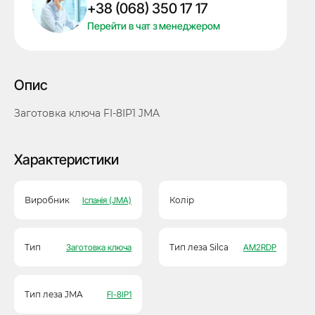
+38 (068) 350 17 17
кількість
Перейти в чат з менеджером
Опис
Заготовка ключа FI-8IP1 JMA
Характеристики
Виробник
Іспанія (JMA)
Колір
Тип
Заготовка ключа
Тип леза Silca
AM2RDP
Тип леза JMA
FI-8IP1