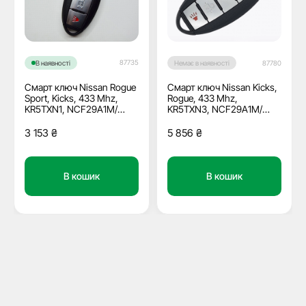
87735
В наявності
Немає в наявності
87780
Смарт ключ Nissan Rogue
Смарт ключ Nissan Kicks,
Sport, Kicks, 433 Mhz,
Rogue, 433 Mhz,
KR5TXN1, NCF29A1M/
KR5TXN3, NCF29A1M/
Hitag Aes/ ID4A, 2+1
Hitag Aes/ ID4A, 3+1
кнопки
кнопки, OEM
3 153
₴
5 856
₴
В кошик
В кошик