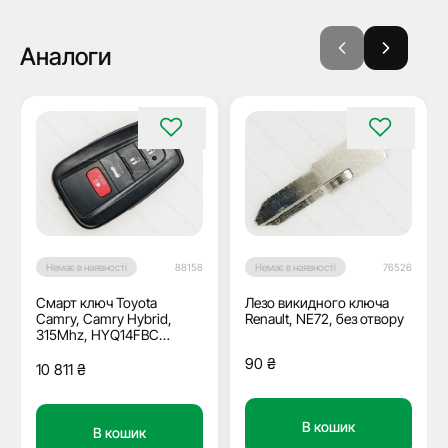
Аналоги
Немає в наявності
88158
Немає в наявності
76526
Смарт ключ Toyota
Лезо викидного ключа
Camry, Camry Hybrid,
Renault, NE72, без отвору
315Mhz, HYQ14FBC
Pg1:A9, H-chip, 3+1
90
₴
кнопки
10 811
₴
В кошик
В кошик