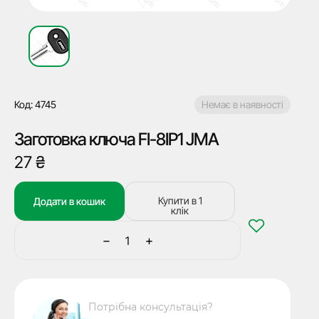
Код: 4745
Немає в наявності
Заготовка ключа FI-8IP1 JMA
27
₴
Купити в 1
Додати в кошик
клік
−
+
Заготовка
ключа
FI-
8IP1
Потрібна консультація?
JMA