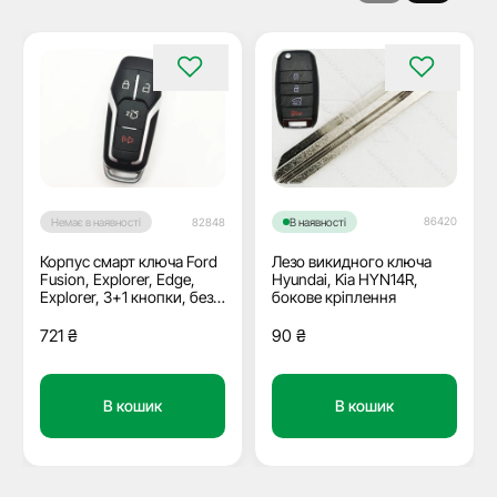
86420
Немає в наявності
82848
В наявності
Корпус смарт ключа Ford
Лезо викидного ключа
Fusion, Explorer, Edge,
Hyundai, Kia HYN14R,
Explorer, 3+1 кнопки, без
бокове кріплення
лого
721
₴
90
₴
В кошик
В кошик