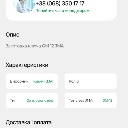
+38 (068) 350 17 17
кількість
Перейти в чат з менеджером
Опис
Заготовка ключа GM-12 JMA
Характеристики
Виробник
Іспанія (JMA)
Колір
Тип
Заготовка ключа
Тип леза JMA
GM-12
Доставка і оплата