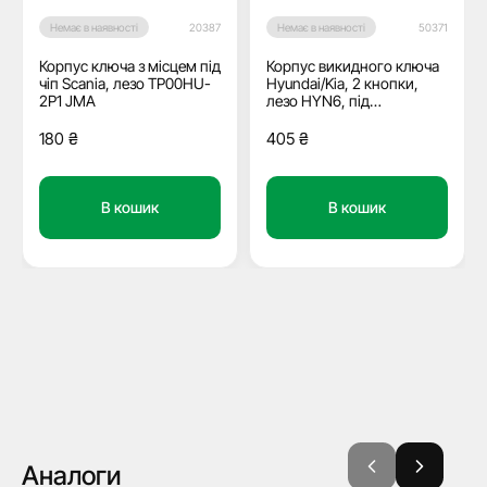
Немає в наявності
20387
Немає в наявності
50371
Корпус ключа з місцем під
Корпус викидного ключа
чіп Scania, лезо TP00HU-
Hyundai/Kia, 2 кнопки,
2P1 JMA
лезо HYN6, під
переробку, без місця під
батарейку, тип 5
180
₴
405
₴
В кошик
В кошик
Аналоги