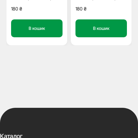
180
₴
180
₴
В кошик
В кошик
Каталог