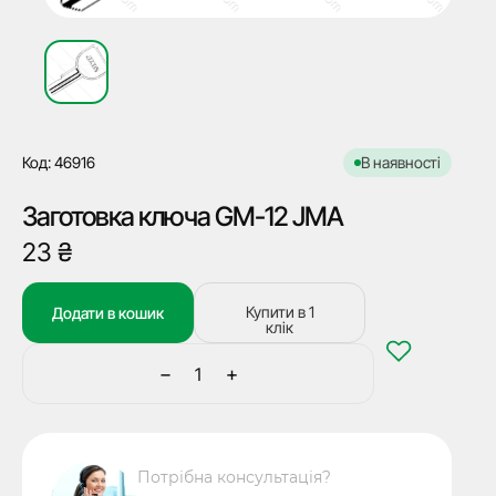
Код: 46916
В наявності
Заготовка ключа GM-12 JMA
23
₴
Купити в 1
Додати в кошик
клік
−
+
Заготовка
ключа
GM-
12
Потрібна консультація?
JMA