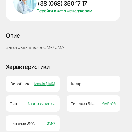
+38 (068) 350 17 17
кількість
Перейти в чат з менеджером
Опис
Заготовка ключа GM-7 JMA
Характеристики
Виробник
Іспанія (JMA)
Колір
Тип
Заготовка ключа
Тип леза Silca
GM2-OR
Тип леза JMA
GM-7