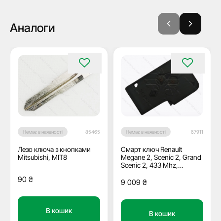
Аналоги
Немає в наявності
85465
Немає в наявності
67911
Лезо ключа з кнопками
Смарт ключ Renault
Mitsubishi, MIT8
Megane 2, Scenic 2, Grand
Scenic 2, 433 Mhz,
PCF7943/ ID46, 3 кнопки,
90
₴
Keyless GO, OEM
9 009
₴
В кошик
В кошик