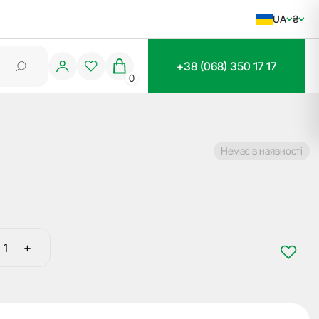
UA
₴
+38 (068) 350 17 17
0
Немає в наявності
+
Заготовка
ключа
ISU2
Silca