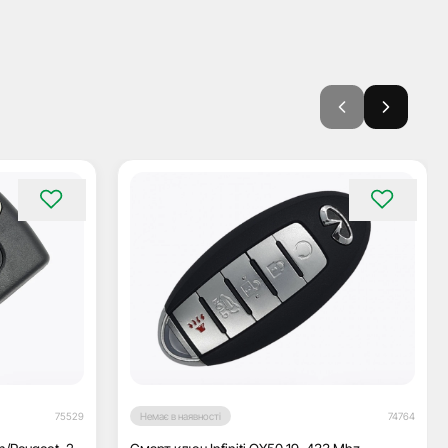
75529
Немає в наявності
74764