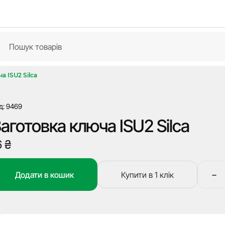
а ISU2 Silca
д: 9469
аготовка ключа ISU2 Silca
6
₴
−
Додати в кошик
Купити в 1 клік