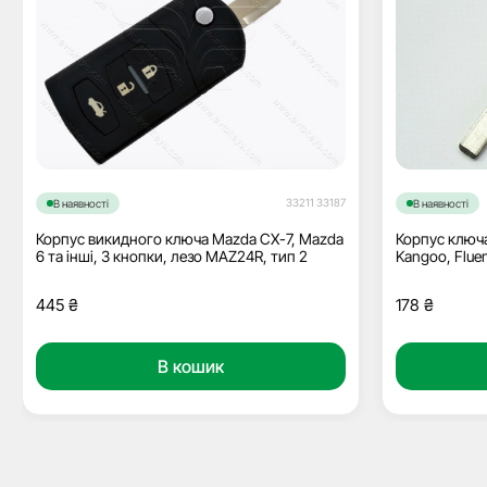
33211 33187
В наявності
В наявності
Корпус викидного ключа Mazda CX-7, Mazda
Корпус ключа 
6 та інші, 3 кнопки, лезо MAZ24R, тип 2
Kangoo, Fluen
445
₴
178
₴
В кошик