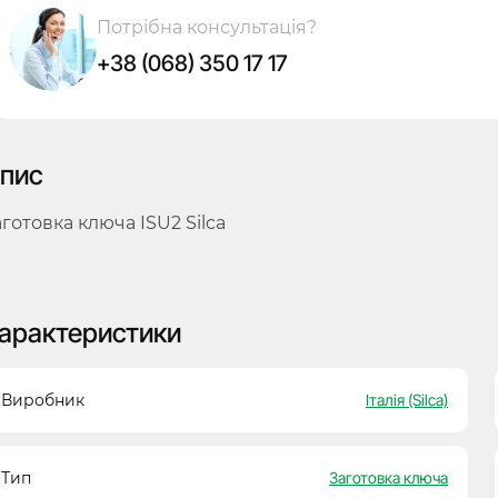
Потрібна консультація?
+38 (068) 350 17 17
пис
аготовка ключа ISU2 Silca
арактеристики
Виробник
Італія (Silca)
Тип
Заготовка ключа