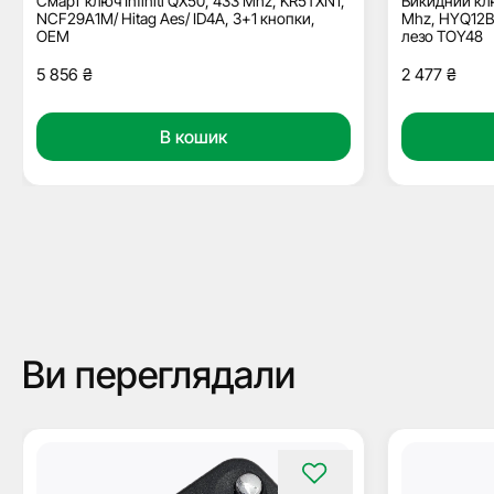
Смарт ключ Infiniti QX50, 433 Mhz, KR5TXN1,
Викидний клю
NCF29A1M/ Hitag Aes/ ID4A, 3+1 кнопки,
Mhz, HYQ12BF
ОЕМ
лезо TOY48
5 856
₴
2 477
₴
В кошик
Ви переглядали