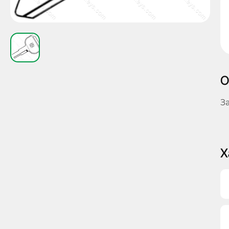
О
З
Х