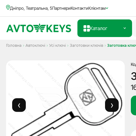
Дніпро, Театральна, 5
Партнери
Контакти
Клієнтам
Каталог
Головна
Автоключі
Усі ключі
Заготовки ключів
Заготовка ключ
Ко
З
1