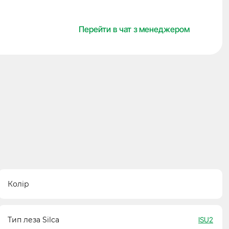
кількість
Перейти в чат з менеджером
Колір
Тип леза Silca
ISU2