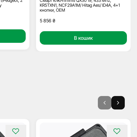
n/Peugeot, 2
Смарт ключ Infiniti QX50 19, 433 Mhz,
у
KR5TXN1, NCF29A1M/ Hitag Aes/ ID4A, 4+1
кнопки, ОЕМ
5 856
₴
В кошик