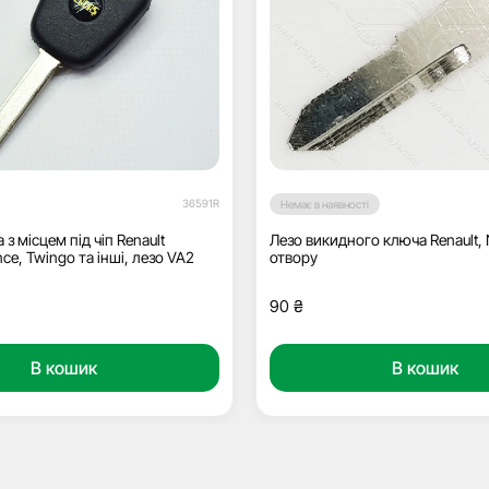
36591R
Немає в наявності
з місцем під чіп Renault
Лезо викидного ключа Renault, 
ce, Twingo та інші, лезо VA2
отвору
90
₴
В кошик
В кошик