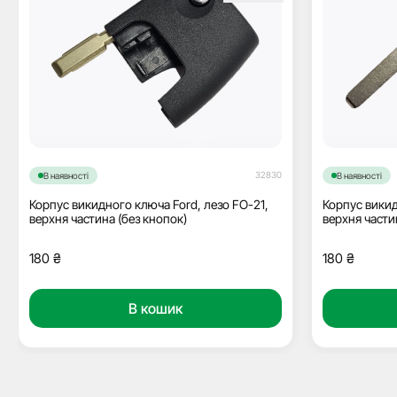
32830
В наявності
В наявності
Корпус викидного ключа Ford, лезо FO-21,
Корпус викид
верхня частина (без кнопок)
верхня части
180
₴
180
₴
В кошик