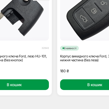
32843
В наявності
ного ключа Ford, лезо HU-101,
Корпус викидного ключа Ford, 
на (без кнопок)
нижня частина (без леза)
180
₴
В кошик
В кошик