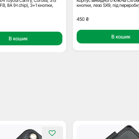
ч Toyota Camry, Corolla, 315
Корпус викидного ключа Citroe
B, 8A (H chip), 3+1 кнопки,
кнопки, лезо SX9, під переробк
450
₴
В кошик
В кошик