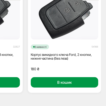
32827
54166
В наявності
3 кнопки,
Корпус викидного ключа Ford, 2 кнопки,
нижня частина (без леза)
180
₴
В кошик