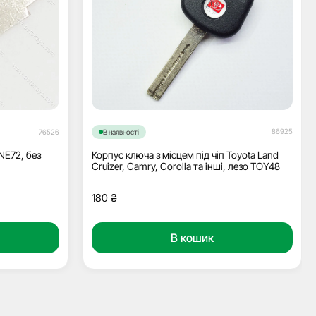
86925
76526
В наявності
NE72, без
Корпус ключа з місцем під чіп Toyota Land
Cruizer, Camry, Corolla та інші, лезо TOY48
180
₴
В кошик