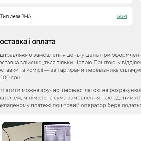
Тип леза JMA
ISU-1
оставка і оплата
ідправляємо замовлення день-у-день при оформленні 
оставка здійснюється тільки Новою Поштою: у відділе
оставки та комісії — за тарифами перевізника сплачу
 100 грн.
платити можна зручно: передоплатою на розрахунко
латежем, мінімальна сума замовлення накладеним плат
акладеному платежі поштовий оператор бере додатко