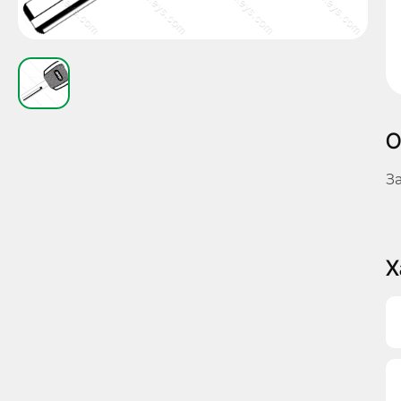
О
З
Х