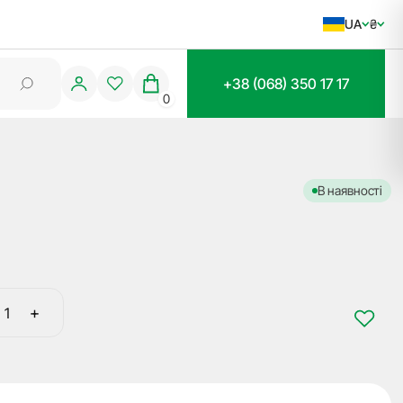
UA
₴
+38 (068) 350 17 17
0
В наявності
+
Заготовка
ключа
KI-
12DP