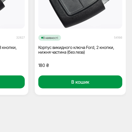
32827
54166
В наявності
3 кнопки,
Корпус викидного ключа Ford, 2 кнопки,
нижня частина (без леза)
180
₴
В кошик