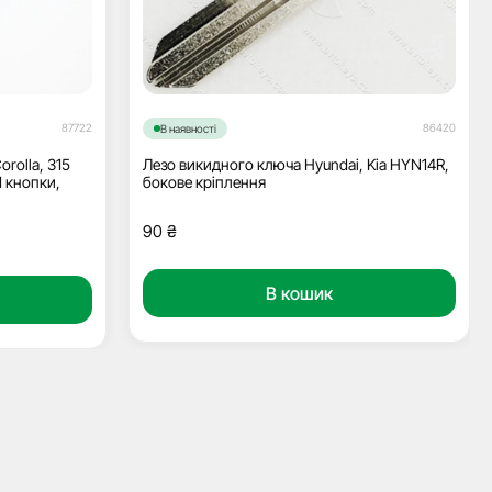
87722
86420
В наявності
rolla, 315
Лезо викидного ключа Hyundai, Kia HYN14R,
1 кнопки,
бокове кріплення
90
₴
В кошик