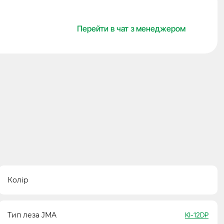
JMA
кількість
Перейти в чат з менеджером
Колір
Тип леза JMA
KI-12DP