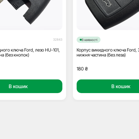
32843
В наявності
ного ключа Ford, лезо HU-101,
Корпус викидного ключа Ford, 
на (без кнопок)
нижня частина (без леза)
180
₴
В кошик
В кошик