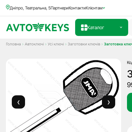
Дніпро, Театральна, 5
Партнери
Контакти
Клієнтам
Каталог
Головна
Автоключі
Усі ключі
Заготовки ключів
Заготовка клю
Ко
З
9