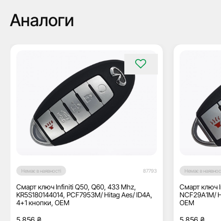
Аналоги
Немає в наявності
87793
Немає в наявнос
Смарт ключ Infiniti Q50, Q60, 433 Mhz,
Смарт ключ I
KR5S180144014, PCF7953M/ Hitag Aes/ ID4A,
NCF29A1M/ Hi
4+1 кнопки, OEM
ОЕМ
5 856
₴
5 856
₴