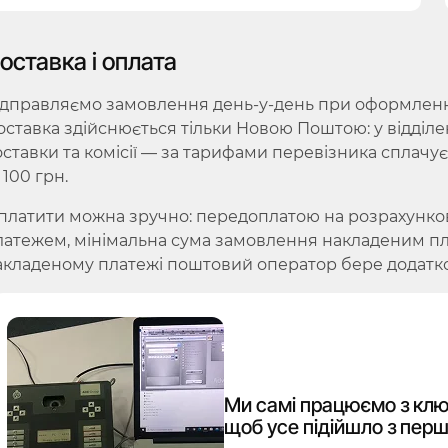
оставка і оплата
ідправляємо замовлення день-у-день при оформленні 
оставка здійснюється тільки Новою Поштою: у відділе
оставки та комісії — за тарифами перевізника сплачу
 100 грн.
платити можна зручно: передоплатою на розрахунко
латежем, мінімальна сума замовлення накладеним плат
акладеному платежі поштовий оператор бере додатко
Ми самі працюємо з клю
щоб усе підійшло з перш