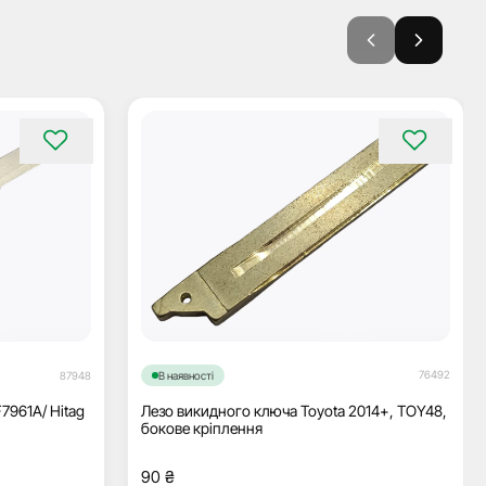
76492
87948
В наявності
F7961A/ Hitag
Лезо викидного ключа Toyota 2014+, TOY48,
бокове кріплення
90
₴