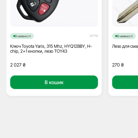
87719
В наявності
В наявності
Ключ Toyota Yaris, 315 Mhz, HYQ12BBY, H-
Лезо для см
chip, 2+1 кнопки, лезо TOY43
2 027
₴
270
₴
В кошик