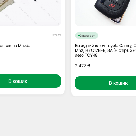
87243
В наявності
арт ключа Mazda
Викидний ключ Toyota Camry, Co
Mhz, HYQ12BFB, 8A (H chip), 3+
лезо TOY48
2 477
₴
В кошик
В кошик