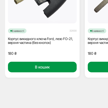
32830
В наявності
В наявності
Корпус викидного ключа Ford, лезо FO-21,
Корпус викид
верхня частина (без кнопок)
верхня части
180
₴
180
₴
В кошик