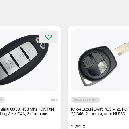
ті
88116
Немає в наявності
nfiniti QX50, 433 Mhz, KR5TXN1,
Ключ Suzuki Swift, 433 Mhz, PC
tag Aes/ ID4A, 3+1 кнопки,
2/ ID46, 2 кнопки, лезо HU133
2 252
₴