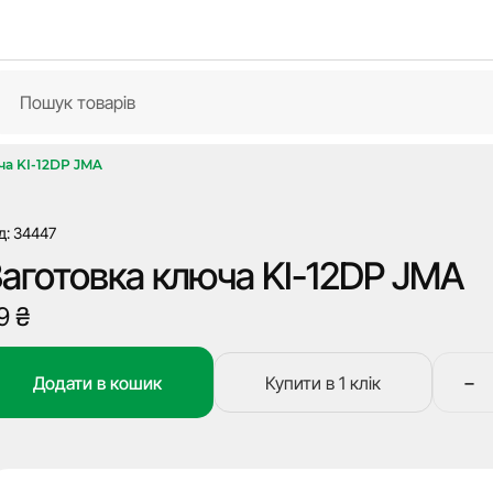
ча KI-12DP JMA
д: 34447
аготовка ключа KI-12DP JMA
9
₴
−
Додати в кошик
Купити в 1 клік