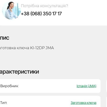
Потрібна консультація?
+38 (068) 350 17 17
пис
аготовка ключа KI-12DP JMA
арактеристики
Виробник
Іспанія (JMA)
Тип
Заготовка ключа