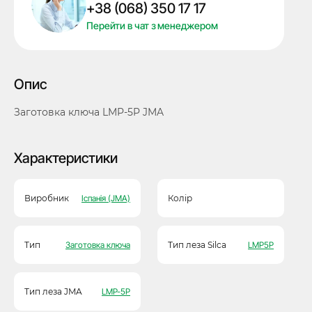
+38 (068) 350 17 17
кількість
Перейти в чат з менеджером
Опис
Заготовка ключа LMP-5P JMA
Характеристики
Виробник
Іспанія (JMA)
Колір
Тип
Заготовка ключа
Тип леза Silca
LMP5P
Тип леза JMA
LMP-5P