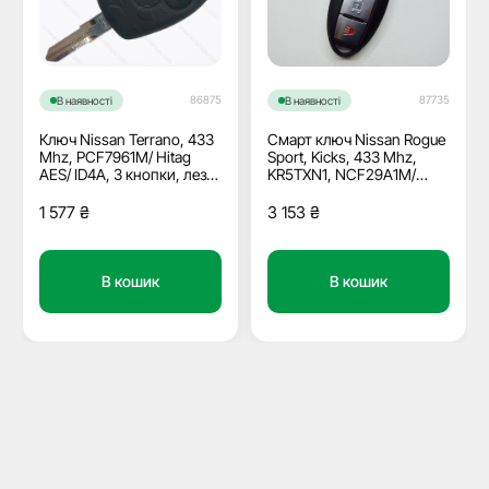
86875
87735
В наявності
В наявності
Ключ Nissan Terrano, 433
Смарт ключ Nissan Rogue
Mhz, PCF7961M/ Hitag
Sport, Kicks, 433 Mhz,
AES/ ID4A, 3 кнопки, лезо
KR5TXN1, NCF29A1M/
VAC102, ОЕМ
Hitag Aes/ ID4A, 2+1
кнопки
1 577
₴
3 153
₴
В кошик
В кошик