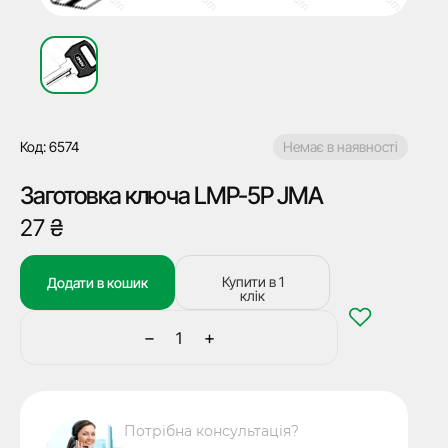
Код: 6574
Немає в наявності
Заготовка ключа LMP-5P JMA
27
₴
Купити в 1
Додати в кошик
клік
−
+
Заготовка
ключа
LMP-
5P
Потрібна консультація?
JMA