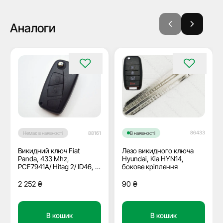
Аналоги
86433
Немає в наявності
88161
В наявності
Викидний ключ Fiat
Лезо викидного ключа
Panda, 433 Mhz,
Hyundai, Kia HYN14,
PCF7941A/ Hitag 2/ ID46, 3
бокове кріплення
кнопки, лезо SIP22
2 252
₴
90
₴
В кошик
В кошик