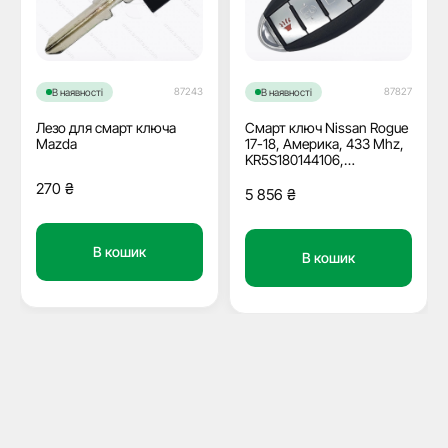
87243
87827
В наявності
В наявності
Лезо для смарт ключа
Смарт ключ Nissan Rogue
Mazda
17-18, Америка, 433 Mhz,
KR5S180144106,
PCF7953M/ Hitag Aes/
270
₴
ID4A, 3+1 кнопки, OEM
5 856
₴
В кошик
В кошик