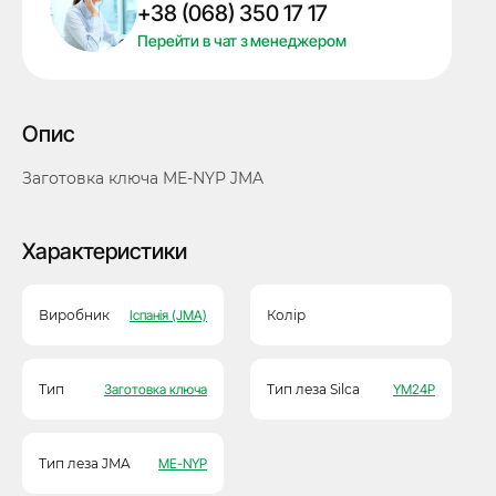
+38 (068) 350 17 17
кількість
Перейти в чат з менеджером
Опис
Заготовка ключа ME-NYP JMA
Характеристики
Виробник
Іспанія (JMA)
Колір
Тип
Заготовка ключа
Тип леза Silca
YM24P
Тип леза JMA
ME-NYP