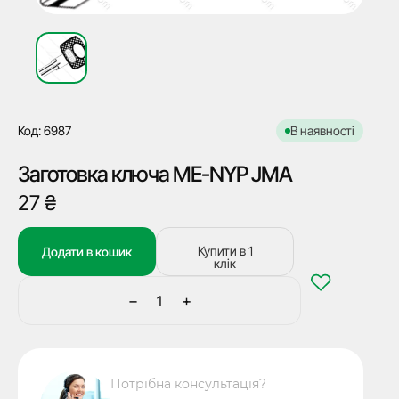
Код: 6987
В наявності
Заготовка ключа ME-NYP JMA
27
₴
Купити в 1
Додати в кошик
клік
−
+
Заготовка
ключа
ME-
NYP
Потрібна консультація?
JMA