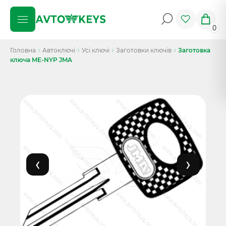
0
Головна
Автоключі
Усі ключі
Заготовки ключів
Заготовка
ключа ME-NYP JMA