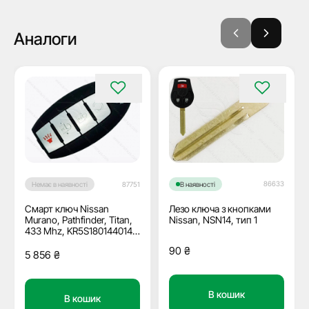
Аналоги
86633
Немає в наявності
87751
В наявності
Смарт ключ Nissan
Лезо ключа з кнопками
Murano, Pathfinder, Titan,
Nissan, NSN14, тип 1
433 Mhz, KR5S180144014,
PCF7953M/ Hitag Aes/
90
₴
ID4A, 3+1 кнопки, OEM
5 856
₴
В кошик
В кошик