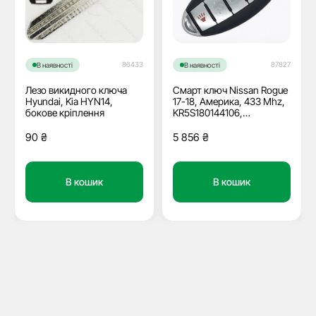
86433
87827
В наявності
В наявності
Лезо викидного ключа
Смарт ключ Nissan Rogue
Hyundai, Kia HYN14,
17-18, Америка, 433 Mhz,
бокове кріплення
KR5S180144106,
PCF7953M/ Hitag Aes/
ID4A, 3+1 кнопки, OEM
90
₴
5 856
₴
В кошик
В кошик