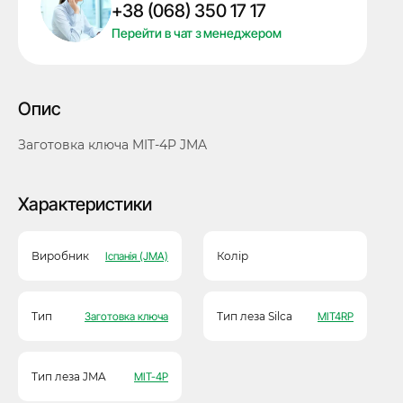
+38 (068) 350 17 17
кількість
Перейти в чат з менеджером
Опис
Заготовка ключа MIT-4P JMA
Характеристики
Виробник
Іспанія (JMA)
Колір
Тип
Заготовка ключа
Тип леза Silca
MIT4RP
Тип леза JMA
MIT-4P