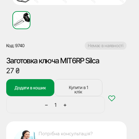
Код: 9740
Немає в наявності
Заготовка ключа MIT6RP Silca
27
₴
Купити в 1
Додати в кошик
клік
−
+
Заготовка
ключа
MIT6RP
Silca
Потрібна консультація?
кількість