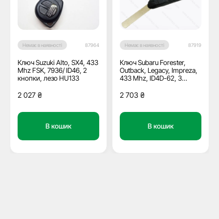
Немає в наявності
87964
Немає в наявності
87919
Ключ Suzuki Alto, SX4, 433
Ключ Subaru Forester,
Mhz FSK, 7936/ ID46, 2
Outback, Legacy, Impreza,
кнопки, лезо HU133
433 Mhz, ID4D-62, 3
кнопки, лезо DAT17
2 027
₴
2 703
₴
В кошик
В кошик