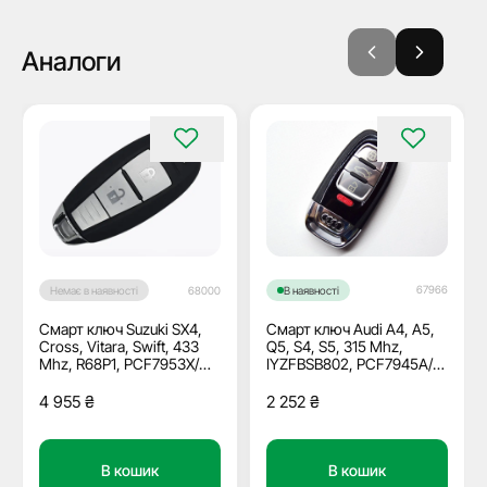
Аналоги
67966
Немає в наявності
68000
В наявності
Смарт ключ Suzuki SX4,
Смарт ключ Audi A4, A5,
Cross, Vitara, Swift, 433
Q5, S4, S5, 315 Mhz,
Mhz, R68P1, PCF7953X/
IYZFBSB802, PCF7945A/
Hitag 3/ ID47, 2 кнопки
Hitag 2/ ID46, 3+1 кнопки
4 955
₴
2 252
₴
В кошик
В кошик