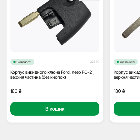
32830
В наявності
В наявності
Корпус викидного ключа Ford, лезо FO-21,
Корпус викид
верхня частина (без кнопок)
верхня части
180
₴
180
₴
В кошик