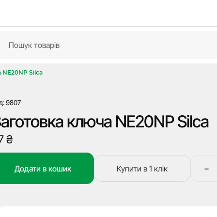
 NE20NP Silca
д: 9807
аготовка ключа NE20NP Silca
7
₴
−
Додати в кошик
Купити в 1 клік