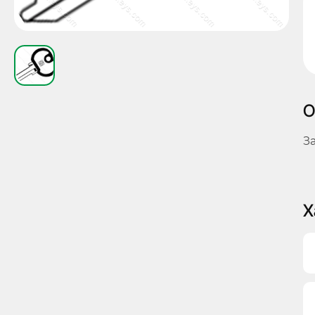
О
З
Х