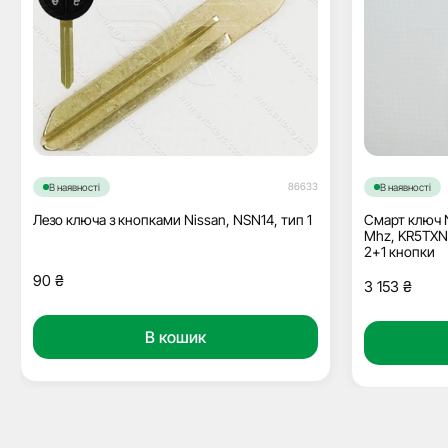
86633
В наявності
В наявності
Лезо ключа з кнопками Nissan, NSN14, тип 1
Смарт ключ N
Mhz, KR5TXN1
2+1 кнопки
90
₴
3 153
₴
В кошик