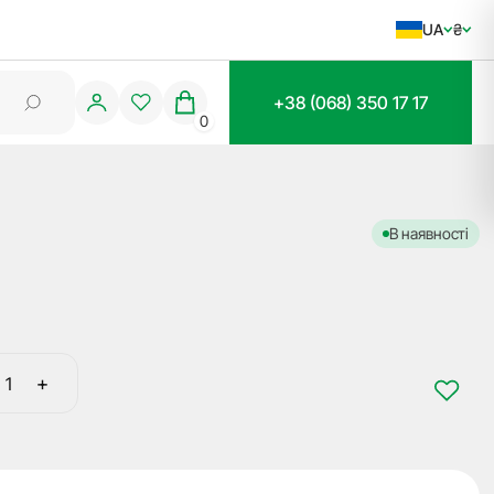
UA
₴
+38 (068) 350 17 17
0
В наявності
+
Заготовка
ключа
NE20NP
Silca