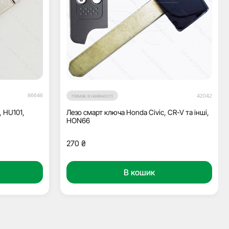
86646
Немає в наявності
42042
, HU101,
Лезо смарт ключа Honda Civic, CR-V та інші,
HON66
270
₴
В кошик