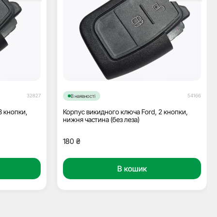
32827
54166
В наявності
3 кнопки,
Корпус викидного ключа Ford, 2 кнопки,
нижня частина (без леза)
180
₴
В кошик