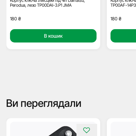
Корпус ключа з місцем під чіп Daihatsu,
Корпус ключа 
Perodua, лезо TP00DAI-3.P1 JMA
TP00AF-14P
180
₴
180
₴
В кошик
Ви переглядали