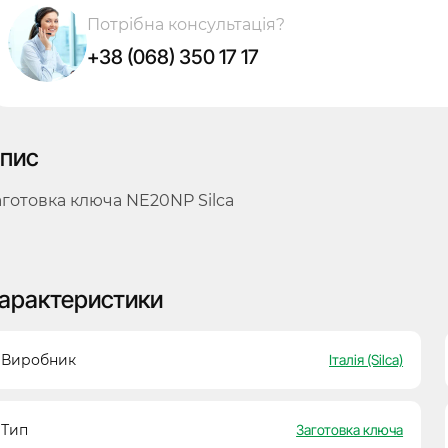
Потрібна консультація?
+38 (068) 350 17 17
пис
аготовка ключа NE20NP Silca
арактеристики
Виробник
Італія (Silca)
Тип
Заготовка ключа