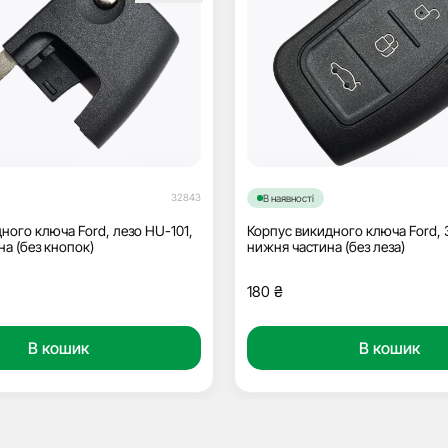
32843
В наявності
ного ключа Ford, лезо HU-101,
Корпус викидного ключа Ford, 
на (без кнопок)
нижня частина (без леза)
180
₴
В кошик
В кошик