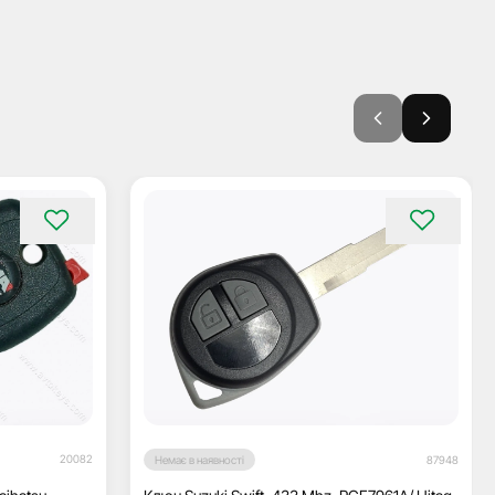
20082
Немає в наявності
87948