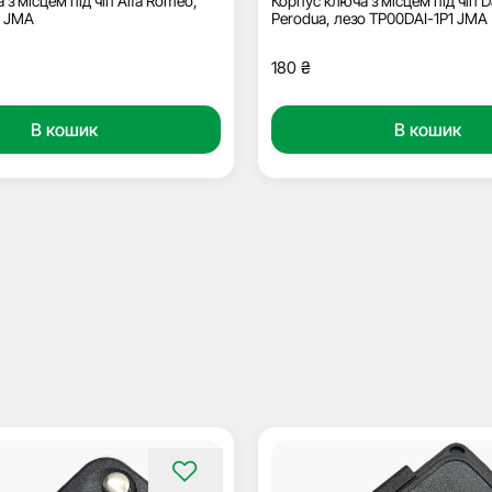
з місцем під чіп Alfa Romeo,
Корпус ключа з місцем під чіп D
3 JMA
Perodua, лезо TP00DAI-1P1 JMA
180
₴
В кошик
В кошик