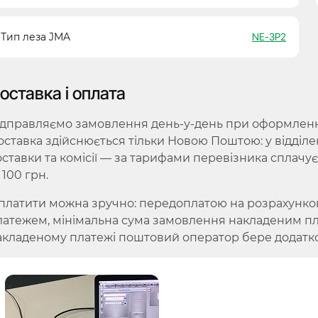
Тип леза JMA
NE-3P2
оставка і оплата
ідправляємо замовлення день-у-день при оформленні 
оставка здійснюється тільки Новою Поштою: у відділе
оставки та комісії — за тарифами перевізника сплачу
 100 грн.
платити можна зручно: передоплатою на розрахунко
латежем, мінімальна сума замовлення накладеним плат
акладеному платежі поштовий оператор бере додатко