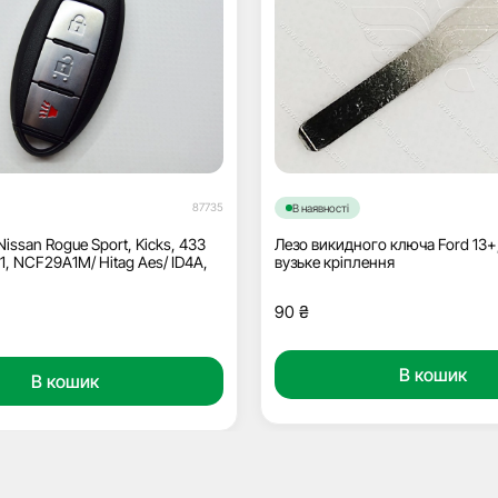
87735
В наявності
issan Rogue Sport, Kicks, 433
Лезо викидного ключа Ford 13+
, NCF29A1M/ Hitag Aes/ ID4A,
вузьке кріплення
90
₴
В кошик
В кошик