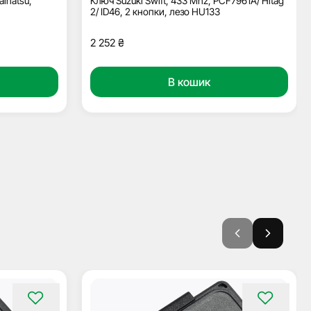
aihatsu,
Ключ Suzuki Swift, 433 Mhz, PCF7961A/ Hitag
2/ ID46, 2 кнопки, лезо HU133
2 252
₴
В кошик