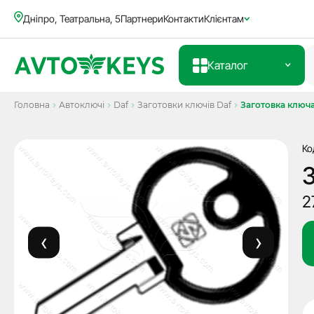
Дніпро, Театральна, 5
Партнери
Контакти
Клієнтам
Каталог
Головна
Автоключі
Daf
Заготовки ключів Daf
Заготовка ключа
Ко
З
2