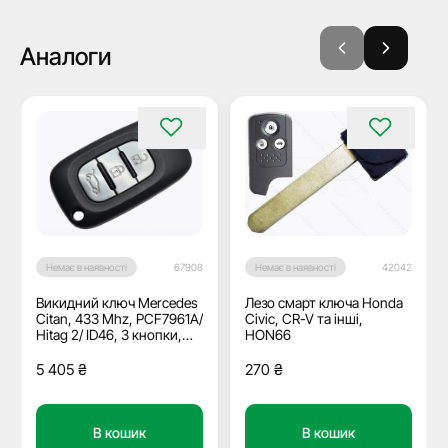
Аналоги
Немає в наявності
42042
Немає в наявності
67908
Лезо смарт ключа Honda
Викидний ключ Mercedes
Civic, CR-V та інші,
Citan, 433 Mhz, PCF7961A/
HON66
Hitag 2/ ID46, 3 кнопки,
лезо VA2, ОЕМ
270
₴
5 405
₴
В кошик
В кошик