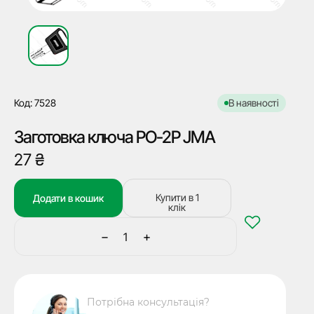
Код: 7528
В наявності
Заготовка ключа PO-2P JMA
27
₴
Купити в 1
Додати в кошик
клік
−
+
Заготовка
ключа
PO-
2P
Потрібна консультація?
JMA