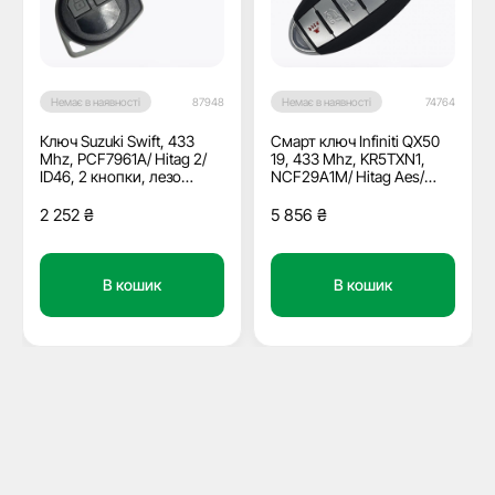
Немає в наявності
87948
Немає в наявності
74764
Ключ Suzuki Swift, 433
Смарт ключ Infiniti QX50
Mhz, PCF7961A/ Hitag 2/
19, 433 Mhz, KR5TXN1,
ID46, 2 кнопки, лезо
NCF29A1M/ Hitag Aes/
HU133
ID4A, 4+1 кнопки, ОЕМ
2 252
₴
5 856
₴
В кошик
В кошик