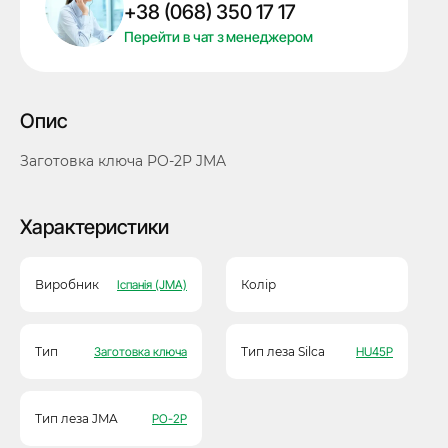
+38 (068) 350 17 17
кількість
Перейти в чат з менеджером
Опис
Заготовка ключа PO-2P JMA
Характеристики
Виробник
Іспанія (JMA)
Колір
Тип
Заготовка ключа
Тип леза Silca
HU45P
Тип леза JMA
PO-2P