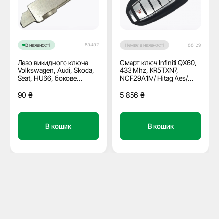
85452
В наявності
Немає в наявності
88129
Лезо викидного ключа
Смарт ключ Infiniti QX60,
Volkswagen, Audi, Skoda,
433 Mhz, KR5TXN7,
Seat, HU66, бокове
NCF29A1M/ Hitag Aes/
кріплення
ID4A, 4+1 кнопки, OEM
90
₴
5 856
₴
В кошик
В кошик