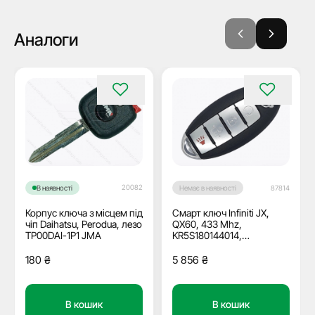
Аналоги
20082
В наявності
Немає в наявності
87814
Корпус ключа з місцем під
Смарт ключ Infiniti JX,
чіп Daihatsu, Perodua, лезо
QX60, 433 Mhz,
TP00DAI-1P1 JMA
KR5S180144014,
PCF7953X/ Hitag 3/ ID47,
4+1 кнопки
180
₴
5 856
₴
В кошик
В кошик