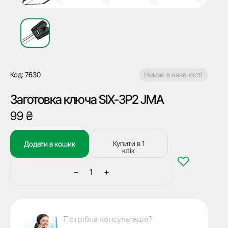
Код: 7630
Немає в наявності
Заготовка ключа SIX-3P2 JMA
99
₴
Купити в 1
Додати в кошик
клік
−
+
Заготовка
ключа
SIX-
3P2
Потрібна консультація?
JMA