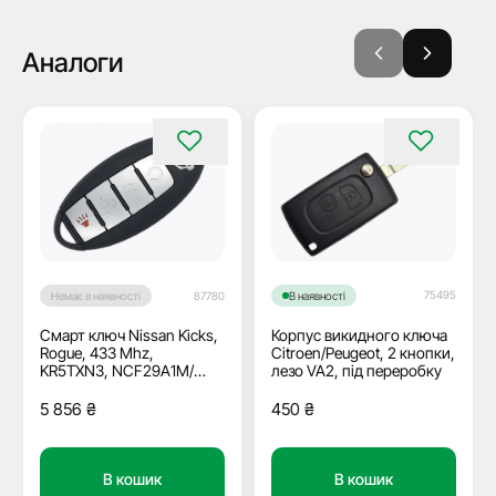
Аналоги
75495
Немає в наявності
87780
В наявності
Смарт ключ Nissan Kicks,
Корпус викидного ключа
Rogue, 433 Mhz,
Citroen/Peugeot, 2 кнопки,
KR5TXN3, NCF29A1M/
лезо VA2, під переробку
Hitag Aes/ ID4A, 3+1
кнопки, OEM
5 856
₴
450
₴
В кошик
В кошик