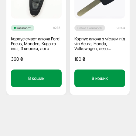
82851
В наявності
Немає в наявності
20374
Корпус смарт ключа Ford
Корпус ключа з місцем під
Focus, Mondeo, Kuga та
чіп Acura, Honda,
інші, 3 кнопки, лого
Volkswagen, лезо
TP00HOND-31P JMA
360
₴
180
₴
В кошик
В кошик