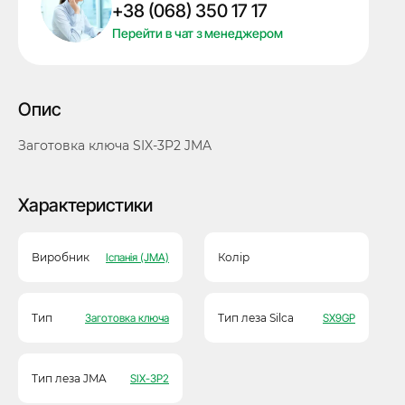
+38 (068) 350 17 17
кількість
Перейти в чат з менеджером
Опис
Заготовка ключа SIX-3P2 JMA
Характеристики
Виробник
Іспанія (JMA)
Колір
Тип
Заготовка ключа
Тип леза Silca
SX9GP
Тип леза JMA
SIX-3P2