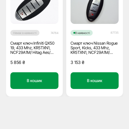
87735
Немає в наявності
74764
В наявності
Смарт ключ Infiniti QX50
Смарт ключ Nissan Rogue
19, 433 Mhz, KR5TXN1,
Sport, Kicks, 433 Mhz,
NCF29A1M/ Hitag Aes/
KR5TXN1, NCF29A1M/
ID4A, 4+1 кнопки, ОЕМ
Hitag Aes/ ID4A, 2+1
кнопки
5 856
₴
3 153
₴
В кошик
В кошик