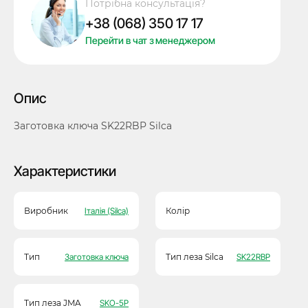
Потрібна консультація?
кількість
+38 (068) 350 17 17
Перейти в чат з менеджером
Опис
Заготовка ключа SK22RBP Silca
Характеристики
Виробник
Італія (Silca)
Колір
Тип
Заготовка ключа
Тип леза Silca
SK22RBP
Тип леза JMA
SKO-5P