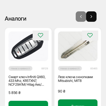
Аналоги
Немає в наявності
88129
Немає в наявності
85465
Смарт ключ Infiniti QX60,
Лезо ключа з кнопками
433 Mhz, KR5TXN7,
Mitsubishi, MIT8
NCF29A1M/ Hitag Aes/
ID4A, 4+1 кнопки, OEM
90
₴
5 856
₴