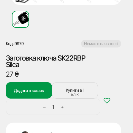
Код: 9979
Немає в наявності
Заготовка ключа SK22RBP
Silca
27
₴
Купити в 1
Додати в кошик
клік
−
+
Заготовка
ключа
SK22RBP
Silca