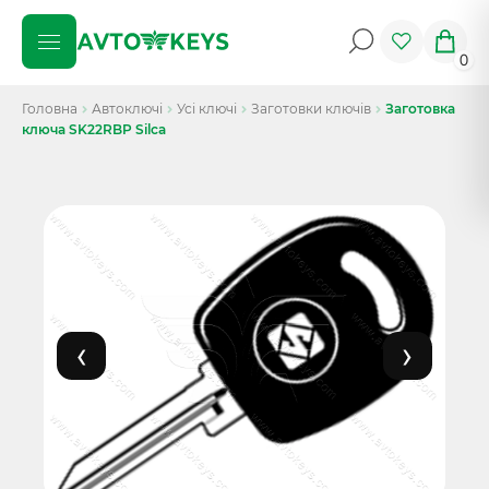
0
Головна
Автоключі
Усі ключі
Заготовки ключів
Заготовка
ключа SK22RBP Silca