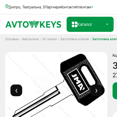
Дніпро, Театральна, 5
Партнери
Контакти
Клієнтам
Каталог
Головна
Автоключі
Усі ключі
Заготовки ключів
Заготовка клю
Ко
2