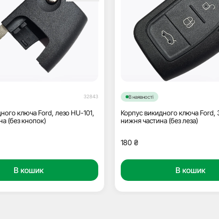
32843
В наявності
ного ключа Ford, лезо HU-101,
Корпус викидного ключа Ford, 
на (без кнопок)
нижня частина (без леза)
180
₴
В кошик
В кошик