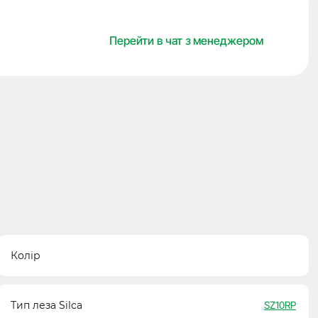
JMA
кількість
Перейти в чат з менеджером
Колір
Тип леза Silca
SZ10RP