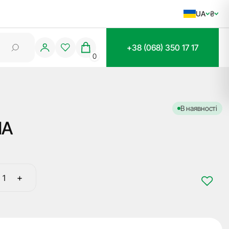
UA
₴
+38 (068) 350 17 17
0
В наявності
MA
+
Заготовка
ключа
SUZU-
11DP