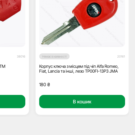
38016
Немає в наявності
20161
KTM
Корпус ключа з місцем під чіп Alfa Romeo,
Fiat, Lancia та інші, лезо TP00FI-13P3 JMA
180
₴
В кошик