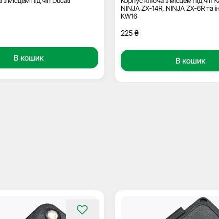
з місцем під чіп Ducati
Корпус ключа з місцем під чіп 
NINJA ZX-14R, NINJA ZX-6R та і
KW16
225
₴
В кошик
В кошик