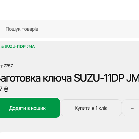
ча SUZU-11DP JMA
д: 7757
Заготовка ключа SUZU-11DP J
7
₴
−
Додати в кошик
Купити в 1 клік