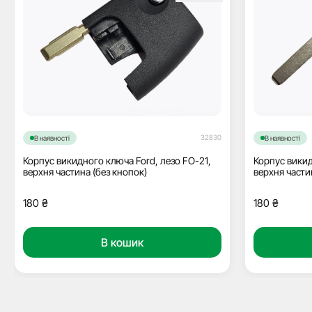
32830
В наявності
В наявності
Корпус викидного ключа Ford, лезо FO-21,
Корпус викид
верхня частина (без кнопок)
верхня части
180
₴
180
₴
В кошик