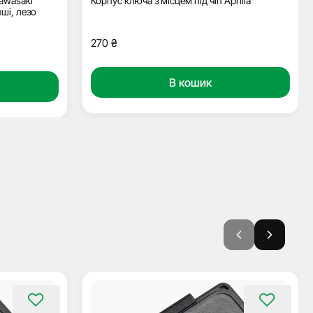
Kawasaki
Корпус ключа з місцем під чіп Aprilia
нші, лезо
270
₴
В кошик