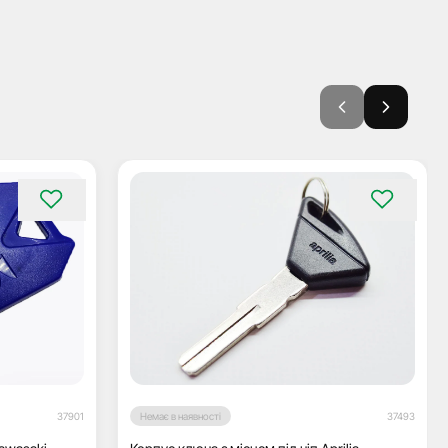
37901
Немає в наявності
37493