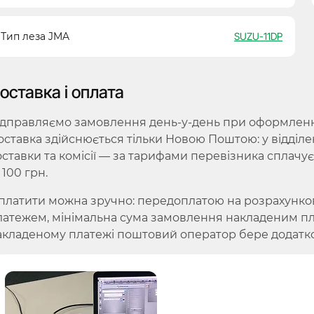
Тип леза JMA
SUZU-11DP
оставка і оплата
ідправляємо замовлення день-у-день при оформленні 
оставка здійснюється тільки Новою Поштою: у відділе
оставки та комісії — за тарифами перевізника сплачу
 100 грн.
платити можна зручно: передоплатою на розрахунко
латежем, мінімальна сума замовлення накладеним плат
акладеному платежі поштовий оператор бере додатко