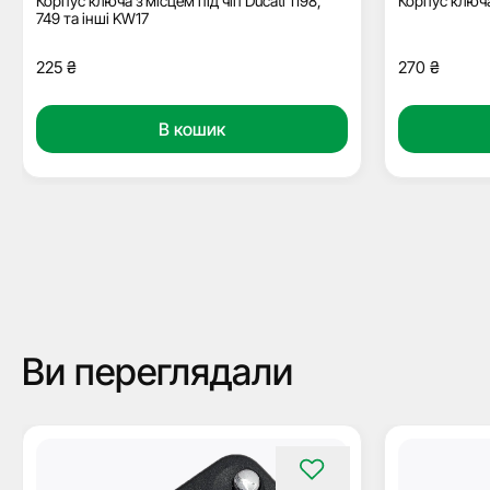
Корпус ключа з місцем під чіп Ducati 1198,
Корпус ключа 
749 та інші KW17
225
₴
270
₴
В кошик
Ви переглядали