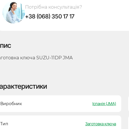
Потрібна консультація?
+38 (068) 350 17 17
пис
аготовка ключа SUZU-11DP JMA
арактеристики
Виробник
Іспанія (JMA)
Тип
Заготовка ключа