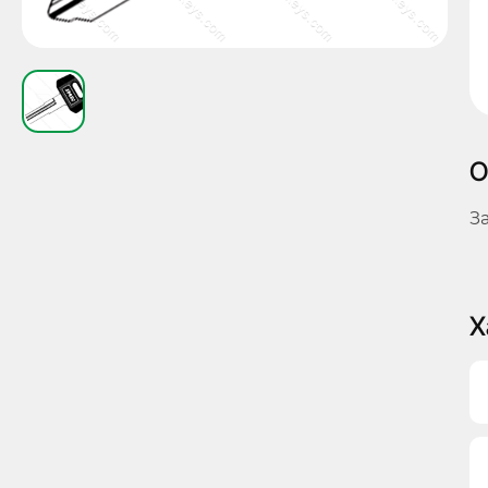
О
З
Х