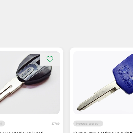
ті
37769
Немає в наявності