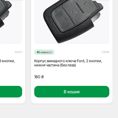
32827
54166
В наявності
3 кнопки,
Корпус викидного ключа Ford, 2 кнопки,
нижня частина (без леза)
180
₴
В кошик