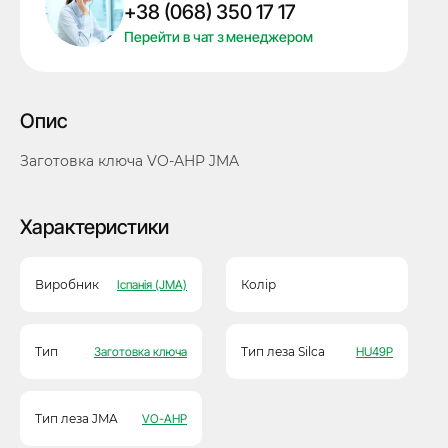
+38 (068) 350 17 17
кількість
Перейти в чат з менеджером
Опис
Заготовка ключа VO-AHP JMA
Характеристики
Виробник
Іспанія (JMA)
Колір
Тип
Заготовка ключа
Тип леза Silca
HU49P
Тип леза JMA
VO-AHP