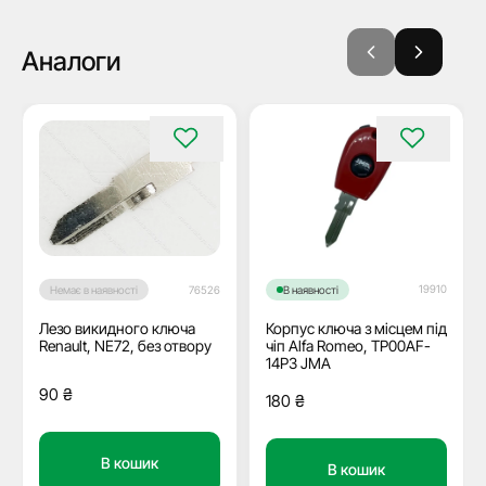
Аналоги
19910
Немає в наявності
76526
В наявності
Лезо викидного ключа
Корпус ключа з місцем під
Renault, NE72, без отвору
чіп Alfa Romeo, TP00AF-
14P3 JMA
90
₴
180
₴
В кошик
В кошик