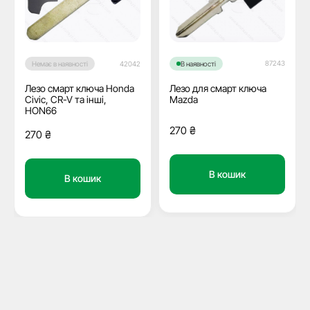
87243
Немає в наявності
42042
В наявності
Лезо смарт ключа Honda
Лезо для смарт ключа
Civic, CR-V та інші,
Mazda
HON66
270
₴
270
₴
В кошик
В кошик