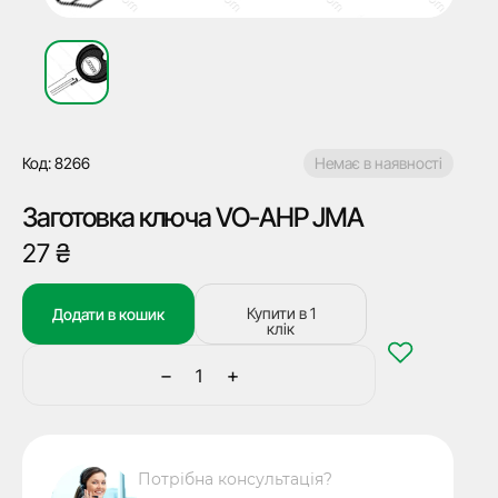
Код: 8266
Немає в наявності
Заготовка ключа VO-AHP JMA
27
₴
Купити в 1
Додати в кошик
клік
−
+
Заготовка
ключа
VO-
AHP
Потрібна консультація?
JMA