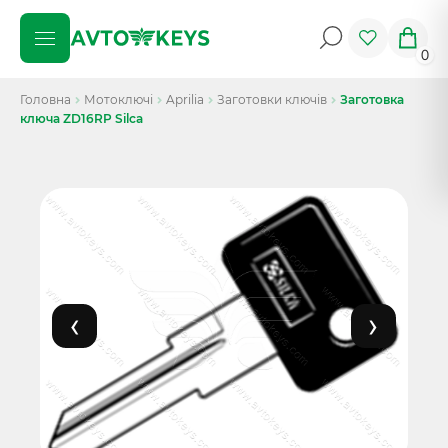
0
Головна
Мотоключі
Aprilia
Заготовки ключів
Заготовка
ключа ZD16RP Silca