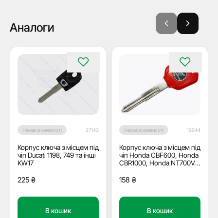
Аналоги
Немає в наявності
37143
Немає в наявності
19044
Корпус ключа з місцем під
Корпус ключа з місцем під
чіп Ducati 1198, 749 та інші
чіп Honda CBF600, Honda
KW17
CBR1000, Honda NT700V
та інші, лезо HON70
225
₴
158
₴
В кошик
В кошик