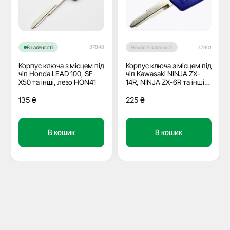
37848
В наявності
Немає в наявності
37901
Корпус ключа з місцем під
Корпус ключа з місцем під
чіп Honda LEAD 100, SF
чіп Kawasaki NINJA ZX-
X50 та інші, лезо HON41
14R, NINJA ZX-6R та інші,
лезо KW16
135
₴
225
₴
В кошик
В кошик