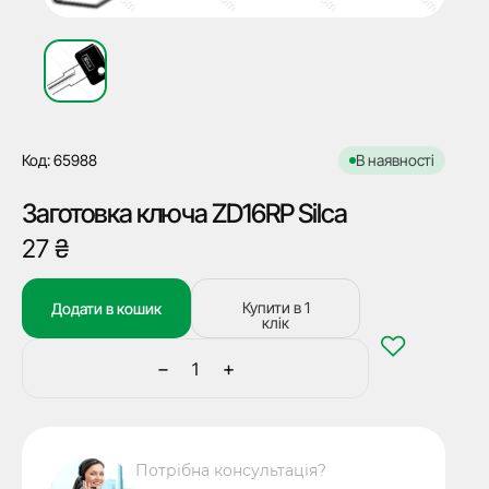
Код: 65988
В наявності
Заготовка ключа ZD16RP Silca
27
₴
Купити в 1
Додати в кошик
клік
−
+
Заготовка
ключа
ZD16RP
Silca
Потрібна консультація?
кількість